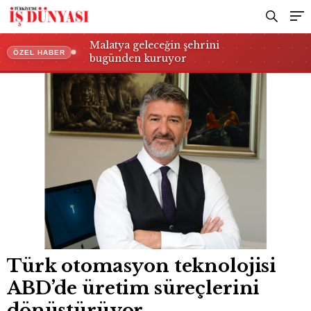
Malatya geleceğin şehrini
ÖZEL HABER
bugünden kuruyor
Türk otomasyon teknolojisi
ABD’de üretim süreçlerini
dönüştürüyor