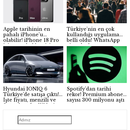
Apple tarihinin en
Türkiye’nin en çok
pahalı iPhone’u
kullandığı uygulama
olabilir! iPhone 18 Pro
belli oldu! WhatsApp
için zam beklentisi
zirvede, Instagram
güçleniyor
geride kaldı
Hyundai IONIQ 6
Spotify’dan tarihi
Türkiye’de satışa çıktı!
rekor! Premium abone
İşte fiyatı, menzili ve
sayısı 300 milyonu aştı
öne çıkan özellikleri