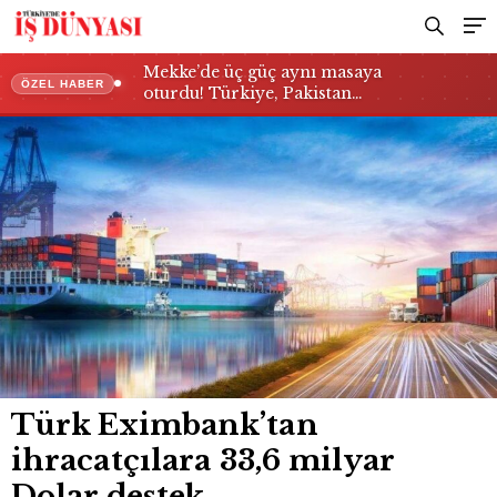
Mekke’de üç güç aynı masaya
ÖZEL HABER
oturdu! Türkiye, Pakistan…
Türk Eximbank’tan
ihracatçılara 33,6 milyar
Dolar destek