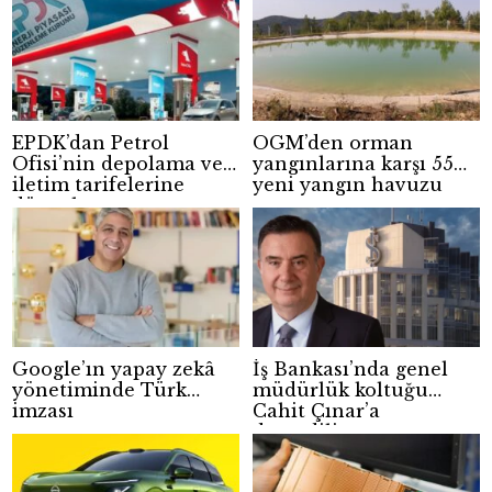
EPDK’dan Petrol
OGM’den orman
Ofisi’nin depolama ve
yangınlarına karşı 55
iletim tarifelerine
yeni yangın havuzu
düzenleme
Google’ın yapay zekâ
İş Bankası’nda genel
yönetiminde Türk
müdürlük koltuğu
imzası
Cahit Çınar’a
devrediliyor