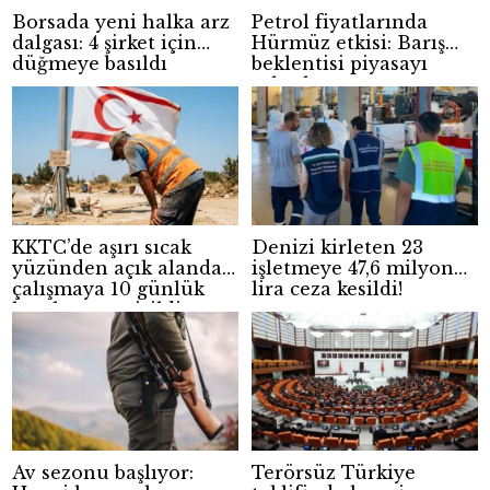
Borsada yeni halka arz
Petrol fiyatlarında
dalgası: 4 şirket için
Hürmüz etkisi: Barış
düğmeye basıldı
beklentisi piyasayı
rahatlattı
KKTC’de aşırı sıcak
Denizi kirleten 23
yüzünden açık alanda
işletmeye 47,6 milyon
çalışmaya 10 günlük
lira ceza kesildi!
kısıtlama getirildi
Av sezonu başlıyor:
Terörsüz Türkiye