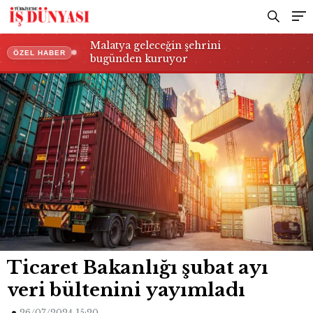
Malatya geleceğin şehrini
ÖZEL HABER
bugünden kuruyor
Ticaret Bakanlığı şubat ayı
veri bültenini yayımladı
26/07/2024 15:20