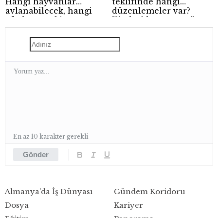
Hangi hayvanlar
teklifinde hangi
avlanabilecek, hangi
düzenlemeler var?
günler yasak?
Kimleri kapsıyor, süreç
nasıl işleyecek?
En az 10 karakter gerekli
Gönder
Almanya’da İş Dünyası
Gündem Koridoru
Dosya
Kariyer