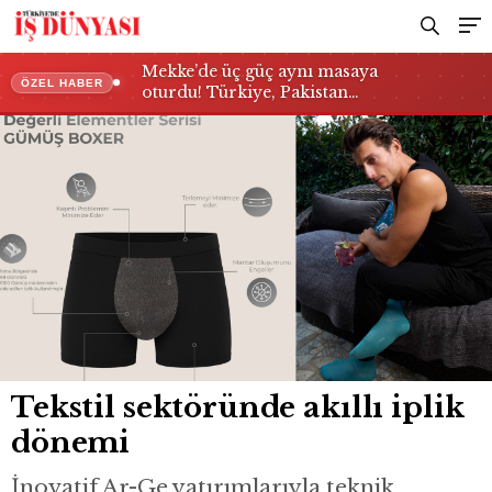
Mekke’de üç güç aynı masaya
ÖZEL HABER
oturdu! Türkiye, Pakistan…
Tekstil sektöründe akıllı iplik
dönemi
İnovatif Ar-Ge yatırımlarıyla teknik