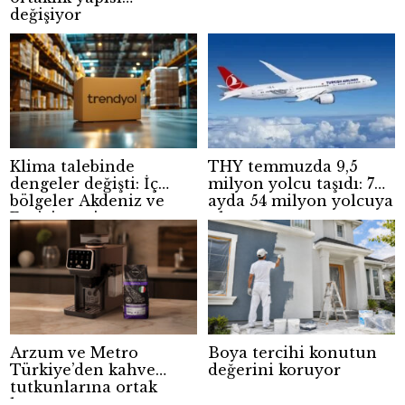
değişiyor
Klima talebinde
THY temmuzda 9,5
dengeler değişti: İç
milyon yolcu taşıdı: 7
bölgeler Akdeniz ve
ayda 54 milyon yolcuya
Ege’yi geçti
ulaştı
Arzum ve Metro
Boya tercihi konutun
Türkiye’den kahve
değerini koruyor
tutkunlarına ortak
kampanya