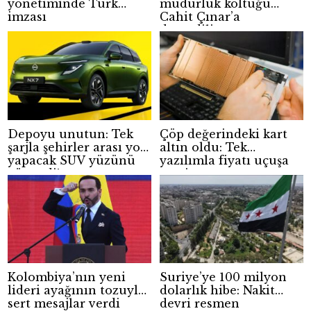
yönetiminde Türk
müdürlük koltuğu
imzası
Cahit Çınar’a
devrediliyor
Depoyu unutun: Tek
Çöp değerindeki kart
şarjla şehirler arası yol
altın oldu: Tek
yapacak SUV yüzünü
yazılımla fiyatı uçuşa
gösterdi!
geçti
Kolombiya’nın yeni
Suriye’ye 100 milyon
lideri ayağının tozuyla
dolarlık hibe: Nakit
sert mesajlar verdi
devri resmen