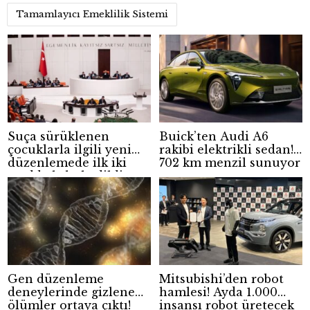
Tamamlayıcı Emeklilik Sistemi
Suça sürüklenen
Buick’ten Audi A6
çocuklarla ilgili yeni
rakibi elektrikli sedan!
düzenlemede ilk iki
702 km menzil sunuyor
madde kabul edildi
Gen düzenleme
Mitsubishi’den robot
deneylerinde gizlenen
hamlesi! Ayda 1.000
ölümler ortaya çıktı!
insansı robot üretecek