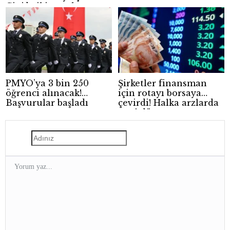
Çin’de iki çocuk
hayatını kaybetti
PMYO’ya 3 bin 250
Şirketler finansman
öğrenci alınacak!
için rotayı borsaya
Başvurular başladı
çevirdi! Halka arzlarda
yeni dönem