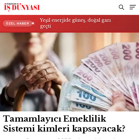
Yeşil enerjide güneş, doğal gazı
ÖZEL HABER
geçti
Tamamlayıcı Emeklilik
Sistemi kimleri kapsayacak?