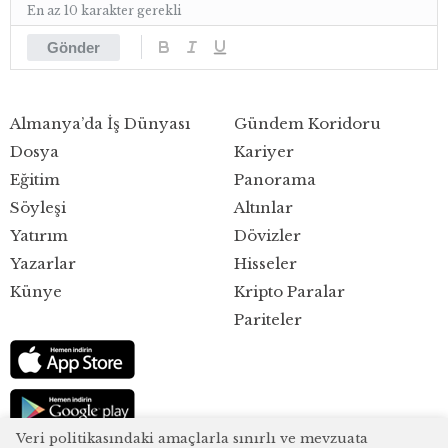
En az 10 karakter gerekli
Gönder
Almanya’da İş Dünyası
Gündem Koridoru
Dosya
Kariyer
Eğitim
Panorama
Söyleşi
Altınlar
Yatırım
Dövizler
Yazarlar
Hisseler
Künye
Kripto Paralar
Pariteler
Veri politikasındaki amaçlarla sınırlı ve mevzuata