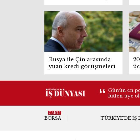
50
dı
Rusya ile Çin arasında
20
yuan kredi görüşmeleri
üc
Günün en pop
lütfen üye o
CANLI
BORSA
TÜRKIYE'DE İŞ