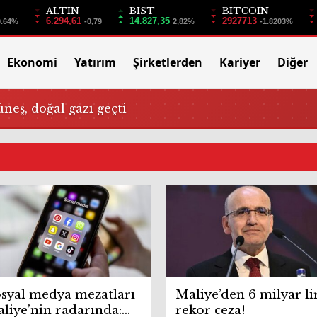
ALTIN
BIST
BITCOIN
6.294,61
14.827,35
2927713
0.64%
-0,79
2,82%
-1.8203%
Ekonomi
Yatırım
Şirketlerden
Kariyer
Diğer
üneş, doğal gazı geçti
syal medya mezatları
Maliye’den 6 milyar li
liye’nin radarında:
rekor ceza!