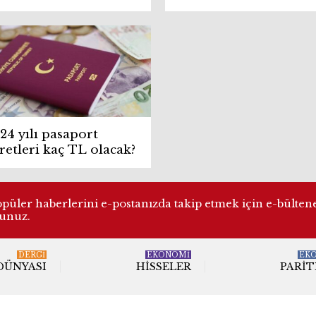
0 milyon TL’lik kayıt
şı
24 yılı pasaport
retleri kaç TL olacak?
üler haberlerini e-postanızda takip etmek için e-bülten
lunuz.
DERGI
EKONOMİ
EK
 DÜNYASI
HISSELER
PARIT