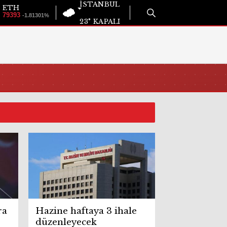
İSTANBUL
ETH
79393
-1.81301%
23°
KAPALI
ra
Hazine haftaya 3 ihale
düzenleyecek