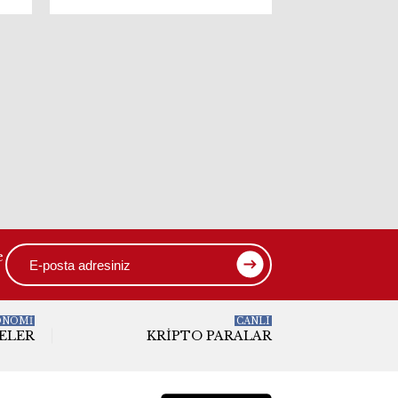
e
ONOMİ
CANLI
ELER
KRIPTO PARALAR