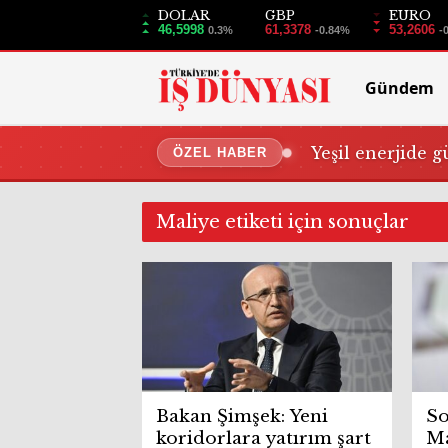
DOLAR
GBP
EURO
46,5998
61,3378
53,2606
0.3%
-0.84%
-
Gündem
Yeşil enerjide g
ÖZEL HABER
Maliye etiketi için sonuçlar
Bakan Şimşek: Yeni
So
koridorlara yatırım şart
Ma