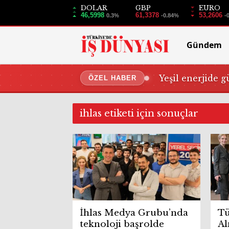
DOLAR
GBP
EURO
46,5998
61,3378
53,2606
0.3%
-0.84%
-
Gündem
Yeşil enerjide g
ÖZEL HABER
ihlas etiketi için sonuçlar
İhlas Medya Grubu’nda
Tü
teknoloji başrolde
Al