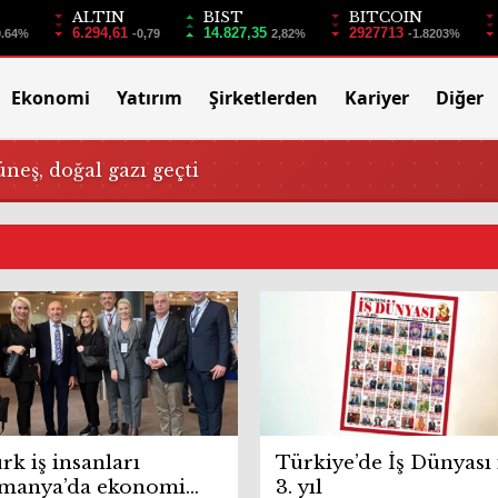
ALTIN
BIST
BITCOIN
6.294,61
14.827,35
2927713
0.64%
-0,79
2,82%
-1.8203%
Ekonomi
Yatırım
Şirketlerden
Kariyer
Diğer
üneş, doğal gazı geçti
rk iş insanları
Türkiye’de İş Dünyası 
manya’da ekonomi
3. yıl