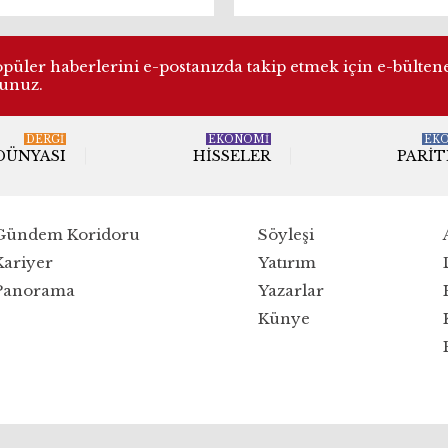
ndemini belirleyecek!
rurlandıran Almanya
karması
üler haberlerini e-postanızda takip etmek için e-bülten
lunuz.
DERGI
EKONOMİ
EK
 DÜNYASI
HISSELER
PARIT
Gündem Koridoru
Söyleşi
Kariyer
Yatırım
Panorama
Yazarlar
Künye