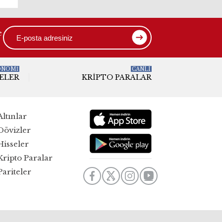
e
ONOMİ
CANLI
ELER
KRIPTO PARALAR
Altınlar
Dövizler
Hisseler
Kripto Paralar
Pariteler