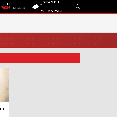
İSTANBUL
ETH
79393
-1.81301%
23°
KAPALI
ile