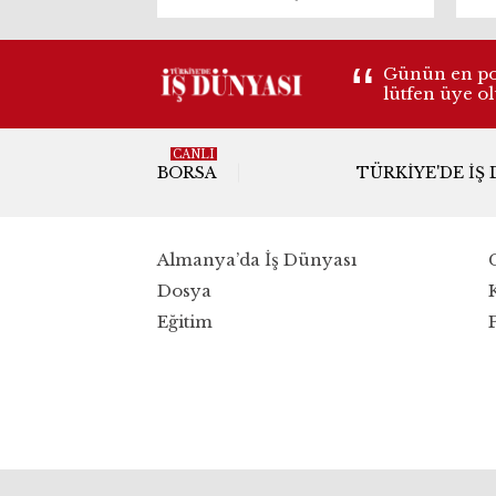
gü
Gu
çı
Günün en pop
lütfen üye o
CANLI
BORSA
TÜRKIYE'DE İŞ
Almanya’da İş Dünyası
Dosya
Eğitim