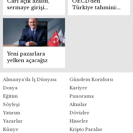
Cari açık azaldı,
OECD’den
sermaye girişi
Türkiye tahmini:
hızlandı
Büyüme
beklentisi
açıklandı
Yeni pazarlara
yelken açacağız
Almanya’da İş Dünyası
Gündem Koridoru
Dosya
Kariyer
Eğitim
Panorama
Söyleşi
Altınlar
Yatırım
Dövizler
Yazarlar
Hisseler
Künye
Kripto Paralar