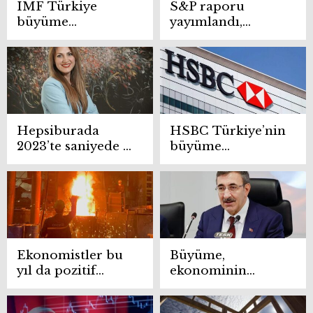
IMF Türkiye
S&P raporu
büyüme
yayımlandı,
tahminini açıkladı
Türkiye için
dikkat çeken
ifadeler
Hepsiburada
HSBC Türkiye’nin
2023’te saniyede 4
büyüme
siparişi
tahminini
müşterilerine
değiştirdi
ulaştırdı
Ekonomistler bu
Büyüme,
yıl da pozitif
ekonominin
büyüme bekliyor
gücünü gösteriyor