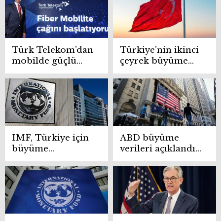
bulundu
Türk Telekom’dan
Türkiye’nin ikinci
mobilde güçlü
çeyrek büyüme
büyüme
verileri açıklandı
IMF, Türkiye için
ABD büyüme
büyüme
verileri açıklandı!
beklentisini
Rakamlar
açıkladı
beklentilerin
altında kaldı