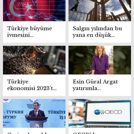
Türkiye büyüme
Salgın yılından bu
ivmesini
yana en düşük
sürdürüyor
büyüme
Türkiye
Esin Güral Argat
ekonomisi 2023’te
yatırımla
yüzde 4,5 büyüdü
büyümenin
şifresini verdi