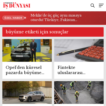
Mekke’de üç güç aynı masaya
ÖZEL HABER
oturdu! Türkiye, Pakistan…
büyüme etiketi için sonuçlar
Opel’den küresel
Fintekte
pazarda büyüme
uluslararası
başarısı
büyüme başarısı