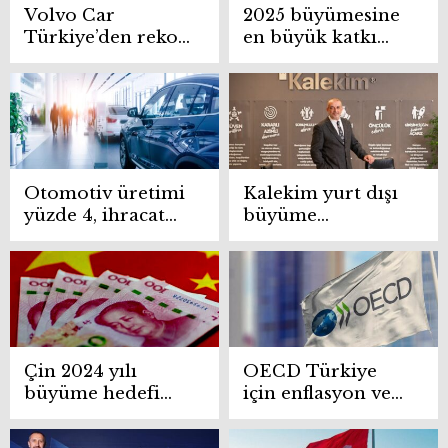
Volvo Car
2025 büyümesine
Türkiye’den rekor
en büyük katkı
büyüme
inşaattan
Otomotiv üretimi
Kalekim yurt dışı
yüzde 4, ihracat
büyüme
yüzde 5 büyüdü
stratejisini yeni
tesislerle
sürdürüyor
Çin 2024 yılı
OECD Türkiye
büyüme hedefi
için enflasyon ve
tutturdu
büyüme
tahmininde