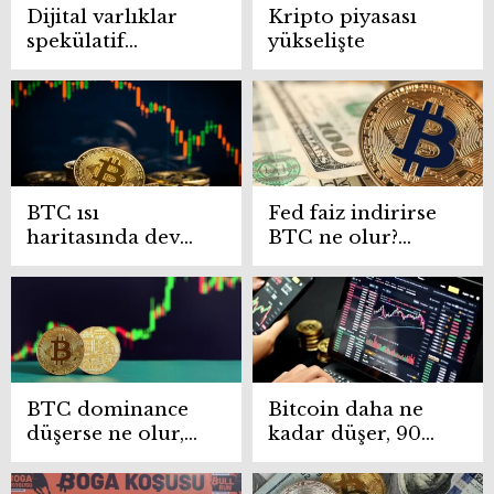
Dijital varlıklar
Kripto piyasası
spekülatif
yükselişte
araçlardan
finansal araçlara
dönüşüyor
BTC ısı
Fed faiz indirirse
haritasında dev
BTC ne olur?
hareket!
Bitcoin düşer mi,
Coinbase’ten 7.441
yükselir mi?
BTC çekildi
BTC dominance
Bitcoin daha ne
düşerse ne olur,
kadar düşer, 90
Bitcoin
bin altına düşer
dominance
mi?