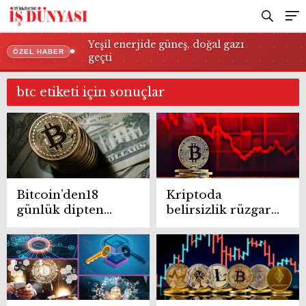
Yeşil enerjide güneş, doğal gazı
ÖZEL HABER
geçti
btc etiketi için sonuçlar
Bitcoin’den18
Kriptoda
günlük dipten
belirsizlik rüzgarı:
dönüş
Bitcoin’de ani
düşüş