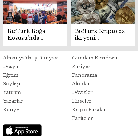
düşerse altcoinler
ne olur?
BtcTurk Boğa
BtcTurk Kripto’da
Koşusu’nda
iki yeni
binlerce kişi
kriptopara
yarıştı
listelendi
Almanya’da İş Dünyası
Gündem Koridoru
Dosya
Kariyer
Eğitim
Panorama
Söyleşi
Altınlar
Yatırım
Dövizler
Yazarlar
Hisseler
Künye
Kripto Paralar
Pariteler