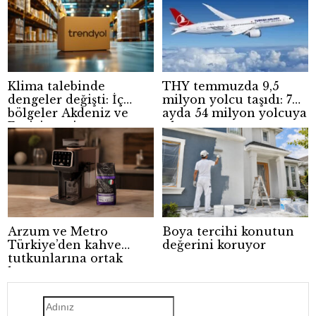
Klima talebinde
THY temmuzda 9,5
dengeler değişti: İç
milyon yolcu taşıdı: 7
bölgeler Akdeniz ve
ayda 54 milyon yolcuya
Ege’yi geçti
ulaştı
Arzum ve Metro
Boya tercihi konutun
Türkiye’den kahve
değerini koruyor
tutkunlarına ortak
kampanya