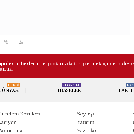
üler haberlerini e-postanızda takip etmek için e-bülten
lunuz.
DERGI
EKONOMİ
EK
 DÜNYASI
HISSELER
PARIT
Gündem Koridoru
Söyleşi
Kariyer
Yatırım
Panorama
Yazarlar