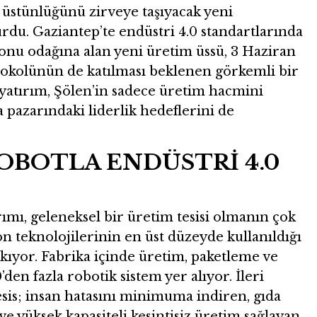
k üstünlüğünü zirveye taşıyacak yeni
urdu. Gaziantep’te endüstri 4.0 standartlarında
syonu odağına alan yeni üretim üssü, 3 Haziran
okolünün de katılması beklenen görkemli bir
yatırım, Şölen’in sadece üretim hacmini
 pazarındaki liderlik hedeflerini de
ROBOTLA ENDÜSTRİ 4.0
rımı, geleneksel bir üretim tesisi olmanın çok
n teknolojilerinin en üst düzeyde kullanıldığı
çıkıyor. Fabrika içinde üretim, paketleme ve
’den fazla robotik sistem yer alıyor. İleri
tesis; insan hatasını minimuma indiren, gıda
 yüksek kapasiteli kesintisiz üretim sağlayan