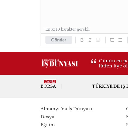
En az 10 karakter gerekli
Gönder
Günün en pop
lütfen üye o
CANLI
BORSA
TÜRKIYE'DE İŞ
Almanya’da İş Dünyası
Dosya
Eğitim