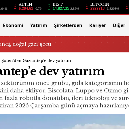
ALTIN
BIST
BITCOIN
6.294,61
14.827,35
2927713
0.64%
-0,79
2,82%
-1.8203%
Ekonomi
Yatırım
Şirketlerden
Kariyer
Diğer
üneş, doğal gazı geçti
Şölen’den Gaziantep’e dev yatırım
ntep’e dev yatırım
k sektörünün öncü grubu, gıda kategorisinin lid
sini daha ekliyor. Biscolata, Luppo ve Ozmo gi
n fazla robotla donatılan, ileri teknoloji ve sür
Haziran 2026 Çarşamba günü açmaya hazırlanıy