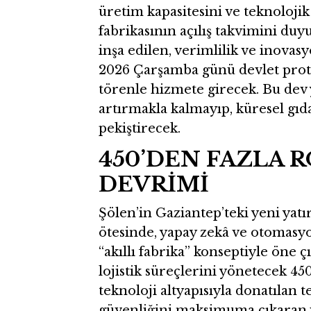
üretim kapasitesini ve teknoloji
fabrikasının açılış takvimini duy
inşa edilen, verimlilik ve inova
2026 Çarşamba günü devlet prot
törenle hizmete girecek. Bu dev 
artırmakla kalmayıp, küresel gıda
pekiştirecek.
450’DEN FAZLA 
DEVRİMİ
Şölen’in Gaziantep’teki yeni yatı
ötesinde, yapay zekâ ve otomasyo
“akıllı fabrika” konseptiyle öne 
lojistik süreçlerini yönetecek 450
teknoloji altyapısıyla donatılan 
güvenliğini maksimuma çıkaran ve