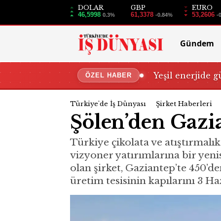
DOLAR
GBP
EURO
46,5998
61,3378
53,2606
0.3%
-0.84%
-
Gündem
Yeşil enerjide g
ÖZEL HABER
Türkiye'de İş Dünyası
Şirket Haberleri
Şölen’den Gazia
Türkiye çikolata ve atıştırmalı
vizyoner yatırımlarına bir yeni
olan şirket, Gaziantep’te 450’de
üretim tesisinin kapılarını 3 