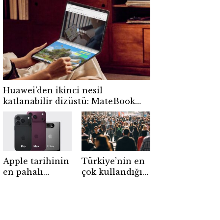
kahve
koruyor
tutkunlarına
ortak
kampanya
Huawei’den ikinci nesil
katlanabilir dizüstü: MateBook
Fold 2026 tanıtıldı
Apple tarihinin
Türkiye’nin en
en pahalı
çok kullandığı
iPhone’u
uygulama belli
olabilir! iPhone
oldu! WhatsApp
18 Pro için zam
zirvede,
beklentisi
Instagram