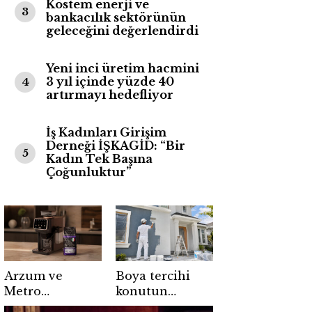
Köstem enerji ve
3
bankacılık sektörünün
geleceğini değerlendirdi
Yeni inci üretim hacmini
3 yıl içinde yüzde 40
4
artırmayı hedefliyor
İş Kadınları Girişim
Derneği İŞKAGİD: “Bir
5
Kadın Tek Başına
Çoğunluktur”
Arzum ve
Boya tercihi
Metro
konutun
Türkiye’den
değerini