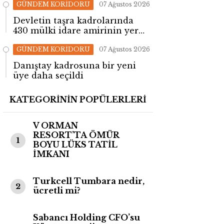
GÜNDEM KORİDORU
07 Ağustos 2026
Devletin taşra kadrolarında
430 mülki idare amirinin yeri
değişti!
GÜNDEM KORİDORU
07 Ağustos 2026
Danıştay kadrosuna bir yeni
üye daha seçildi
KATEGORİNİN POPÜLERLERİ
V ORMAN
RESORT’TA ÖMÜR
1
BOYU LÜKS TATİL
İMKANI
Turkcell Tumbara nedir,
2
ücretli mi?
Sabancı Holding CFO’su