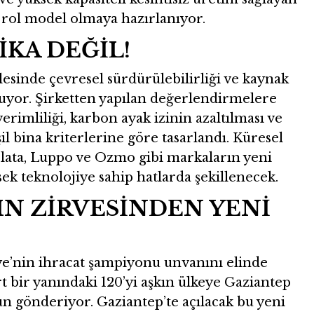
 rol model olmaya hazırlanıyor.
İKA DEĞİL!
lesinde çevresel sürdürülebilirliği ve kaynak
tuyor. Şirketten yapılan değerlendirmelere
verimliliği, karbon ayak izinin azaltılması ve
il bina kriterlerine göre tasarlandı. Küresel
olata, Luppo ve Ozmo gibi markaların yeni
sek teknolojiye sahip hatlarda şekillenecek.
IN ZİRVESİNDEN YENİ
e’nin ihracat şampiyonu unvanını elinde
 bir yanındaki 120’yi aşkın ülkeye Gaziantep
ün gönderiyor. Gaziantep’te açılacak bu yeni