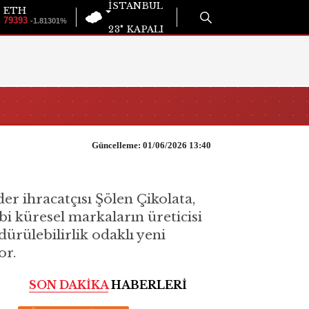
İSTANBUL
ETH
79393
-1.81301%
23°
KAPALI
Güncelleme: 01/06/2026 13:40
er ihracatçısı Şölen Çikolata,
bi küresel markaların üreticisi
dürülebilirlik odaklı yeni
or.
SON DAKİKA
HABERLERİ