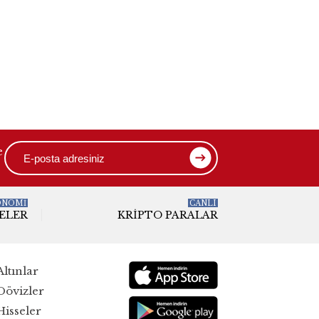
e
ONOMİ
CANLI
ELER
KRIPTO PARALAR
Altınlar
Dövizler
Hisseler