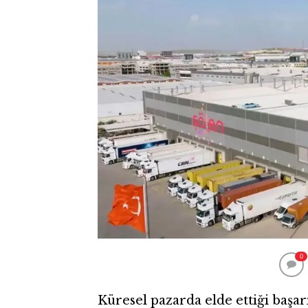
0
Küresel pazarda elde ettiği başar