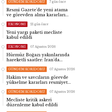
GÜNDEM KORİDORU
7 gün önce
Resmi Gazete’de yeni atama
ve görevden alma kararları
yayımlandı
EKONOMİ
21 gün önce
Yeni yargı paketi mecliste
kabul edildi
EKONOMİ
07 Ağustos 2026
Hürmüz Boğazı yakınlarında
hareketli saatler: İran’da
patlama sesleri yükseldi
GÜNDEM KORİDORU
07 Ağustos 2026
Hakim ve savcıların görevde
yükselme kararları resmiyet
kazandı
GÜNDEM KORİDORU
07 Ağustos 2026
Mecliste kritik askeri
düzenleme kabul edildi