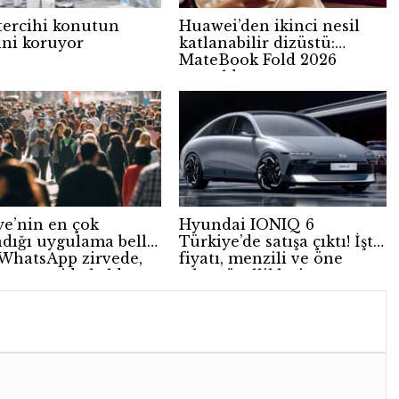
tercihi konutun
Huawei’den ikinci nesil
ini koruyor
katlanabilir dizüstü:
MateBook Fold 2026
tanıtıldı
ye’nin en çok
Hyundai IONIQ 6
ndığı uygulama belli
Türkiye’de satışa çıktı! İşte
 WhatsApp zirvede,
fiyatı, menzili ve öne
gram geride kaldı
çıkan özellikleri