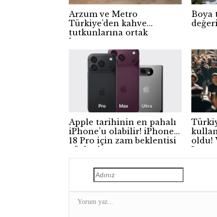
Arzum ve Metro
Boya 
Türkiye’den kahve
değer
tutkunlarına ortak
kampanya
Apple tarihinin en pahalı
Türki
iPhone’u olabilir! iPhone
kulla
18 Pro için zam beklentisi
oldu!
güçleniyor
Insta