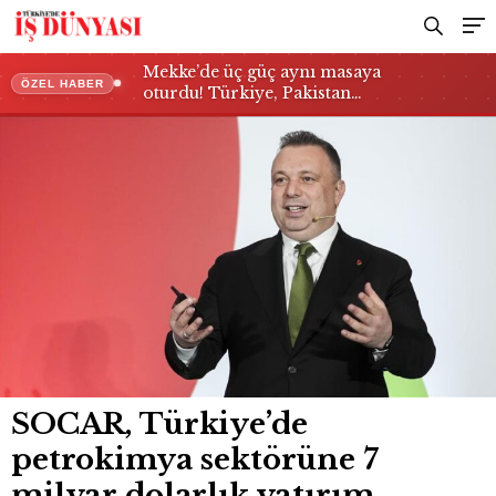
planlıyor
Mekke’de üç güç aynı masaya
ÖZEL HABER
oturdu! Türkiye, Pakistan…
SOCAR, Türkiye’de
petrokimya sektörüne 7
milyar dolarlık yatırım