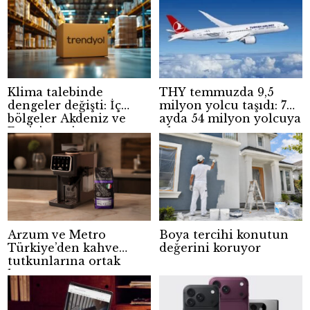
Klima talebinde
THY temmuzda 9,5
dengeler değişti: İç
milyon yolcu taşıdı: 7
bölgeler Akdeniz ve
ayda 54 milyon yolcuya
Ege’yi geçti
ulaştı
Arzum ve Metro
Boya tercihi konutun
Türkiye’den kahve
değerini koruyor
tutkunlarına ortak
kampanya