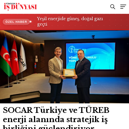
güçlendiriyor
Yeşil enerjide güneş, doğal gazı
ÖZEL HABER
geçti
SOCAR Türkiye ve TÜREB
enerji alanında stratejik iş
birliğini güçlendiriyor