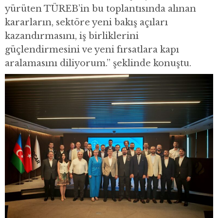
yürüten TÜREB’in bu toplantısında alınan
kararların, sektöre yeni bakış açıları
kazandırmasını, iş birliklerini
güçlendirmesini ve yeni fırsatlara kapı
aralamasını diliyorum.” şeklinde konuştu.