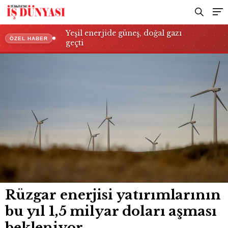
Yeşil enerjide güneş, doğal gazı
ÖZEL HABER
geçti
Rüzgar enerjisi yatırımlarının
bu yıl 1,5 milyar doları aşması
bekleniyor