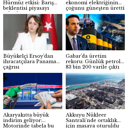
Hürmüz etkisi: Barış
ekonomi elektriğinin
beklentisi piyasayı
çoğunu güneşten üretti
rahatlattı
Büyükelçi Ersoy’dan
Gabar’da üretim
ihracatçılara Panama
rekoru: Günlük petrol
çağrısı
83 bin 200 varile çıktı
Akaryakıtta büyük
Akkuyu Nükleer
indirim geliyor:
Santrali’nde ortaklık
Motorinde tabela bu
için masaya oturuldu