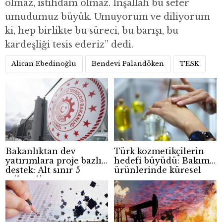
olmaz, istihdam olmaz. İnşallah bu sefer
umudumuz büyük. Umuyorum ve diliyorum
ki, hep birlikte bu süreci, bu barışı, bu
kardeşliği tesis ederiz” dedi.
Alican Ebedinoğlu
Bendevi Palandöken
TESK
Bakanlıktan dev
Türk kozmetikçilerin
yatırımlara proje bazlı
hedefi büyüdü: Bakım
destek: Alt sınır 5
ürünlerinde küresel
milyar lira
pazar atağı