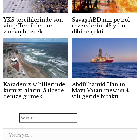
YKS tercihlerinde son
Savaş ABD’nin petrol
viraj: Tercihler ne
rezervlerini 43 yılın
zaman bitecek,
dibine çekti
sonuçlar ne zaman
açıklanacak?
Karadeniz sahillerinde
Abdülhamid Han’ın
kırmızı alarm: 5 ilçede
Mavi Vatan mesaisi 4
denize girmek
yılı geride bıraktı
yasaklandı