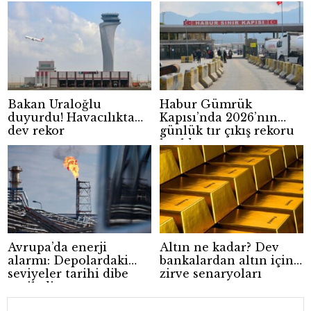
risk
Bakan Uraloğlu
Habur Gümrük
duyurdu! Havacılıkta
Kapısı’nda 2026’nın
dev rekor
günlük tır çıkış rekoru
kırıldı
Avrupa’da enerji
Altın ne kadar? Dev
alarmı: Depolardaki
bankalardan altın için
seviyeler tarihi dibe
zirve senaryoları
geriledi