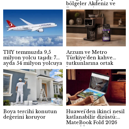
bölgeler Akdeniz ve
Ege’yi geçti
THY temmuzda 9,5
Arzum ve Metro
milyon yolcu taşıdı: 7
Türkiye’den kahve
ayda 54 milyon yolcuya
tutkunlarına ortak
ulaştı
kampanya
Boya tercihi konutun
Huawei’den ikinci nesil
değerini koruyor
katlanabilir dizüstü:
MateBook Fold 2026
tanıtıldı