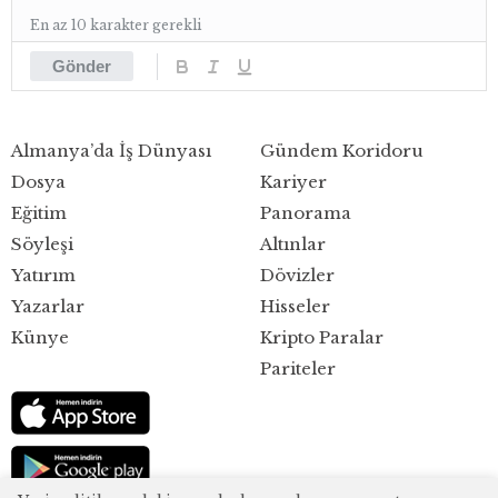
En az 10 karakter gerekli
Gönder
Almanya’da İş Dünyası
Gündem Koridoru
Dosya
Kariyer
Eğitim
Panorama
Söyleşi
Altınlar
Yatırım
Dövizler
Yazarlar
Hisseler
Künye
Kripto Paralar
Pariteler