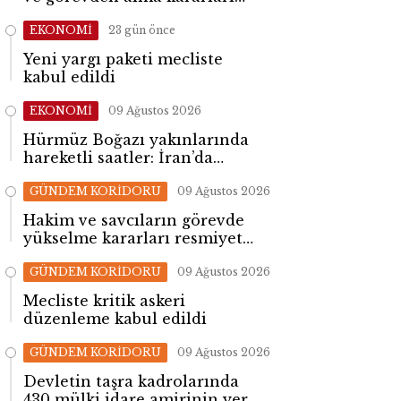
yayımlandı
EKONOMİ
23 gün önce
Yeni yargı paketi mecliste
kabul edildi
EKONOMİ
09 Ağustos 2026
Hürmüz Boğazı yakınlarında
hareketli saatler: İran’da
patlama sesleri yükseldi
GÜNDEM KORİDORU
09 Ağustos 2026
Hakim ve savcıların görevde
yükselme kararları resmiyet
kazandı
GÜNDEM KORİDORU
09 Ağustos 2026
Mecliste kritik askeri
düzenleme kabul edildi
GÜNDEM KORİDORU
09 Ağustos 2026
Devletin taşra kadrolarında
430 mülki idare amirinin yeri