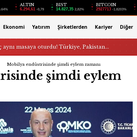
ALTIN
BIST
BITCOIN
6.294,61
14.827,35
2927713
0.64%
-0,79
2,82%
-1.8203%
Ekonomi
Yatırım
Şirketlerden
Kariyer
Diğer
 aynı masaya oturdu! Türkiye, Pakistan…
Mobilya endüstrisinde şimdi eylem zamanı
risinde şimdi eylem