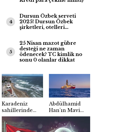
Kredi para çekme limiti)
Dursun Özbek serveti
2025! Dursun Özbek
4
şirketleri, otelleri…
25 Nisan mazot gübre
desteği ne zaman
5
ödenecek? TC kimlik no
sonu 0 olanlar dikkat
Karadeniz
Abdülhamid
sahillerinde
Han’ın Mavi
kırmızı alarm: 5
Vatan mesaisi 4
ilçede denize
yılı geride
girmek
bıraktı