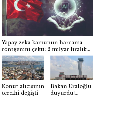
yasaklandı
Yapay zeka kamunun harcama
röntgenini çekti: 2 milyar liralık
risk
Konut alıcısının
Bakan Uraloğlu
tercihi değişti
duyurdu!
Havacılıkta dev
rekor