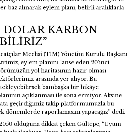
r baz alınarak eylem planı, belirli aralıklarla
 DOLAR KARBON
BİLİRİZ”
catçılar Meclisi (TİM) Yönetim Kurulu Başkanı
rimiz, eylem planını lanse eden 20’inci
örümüzün yol haritasının hazır olması
ktörlerimiz arasında yer alıyor. Bu
stekleyebilirsek bambaşka bir hikâye
planının açıklanması ile sona ermiyor. Aksine
yata geçirdiğimiz takip platformumuzla bu
rek dönemlerde raporlamasını yapacağız” dedi.
 2050 olduğuna dikkat çeken Gültepe,
“Uyum