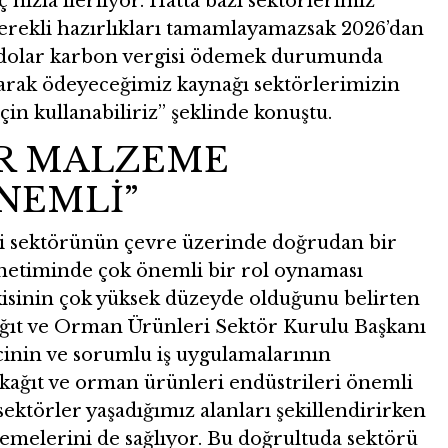
 hızla ilerliyor. Hatta bazı sektörlerimiz
 gerekli hazırlıkları tamamlayamazsak 2026’dan
a dolar karbon vergisi ödemek durumunda
larak ödeyeceğimiz kaynağı sektörlerimizin
n kullanabiliriz” şeklinde konuştu.
İR MALZEME
NEMLİ”
ri sektörünün çevre üzerinde doğrudan bir
önetiminde çok önemli bir rol oynaması
işkisinin çok yüksek düzeyde olduğunu belirten
ağıt ve Orman Ürünleri Sektör Kurulu Başkanı
cinin ve sorumlu iş uygulamalarının
 kağıt ve orman ürünleri endüstrileri önemli
sektörler yaşadığımız alanları şekillendirirken
emelerini de sağlıyor. Bu doğrultuda sektörü