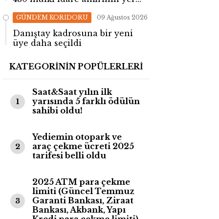
değişti!
GÜNDEM KORİDORU
09 Ağustos 2026
Danıştay kadrosuna bir yeni
üye daha seçildi
KATEGORİNİN POPÜLERLERİ
Saat&Saat yılın ilk
yarısında 5 farklı ödülün
1
sahibi oldu!
Yediemin otopark ve
araç çekme ücreti 2025
2
tarifesi belli oldu
2025 ATM para çekme
limiti (Güncel Temmuz
Garanti Bankası, Ziraat
3
Bankası, Akbank, Yapı