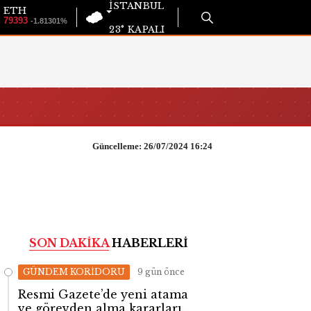
İSTANBUL
ETH
79393
-1.81301%
23°
KAPALI
Güncelleme: 26/07/2024 16:24
SON DAKİKA
HABERLERİ
GÜNDEM KORİDORU
9 gün önce
Resmi Gazete’de yeni atama
ve görevden alma kararları