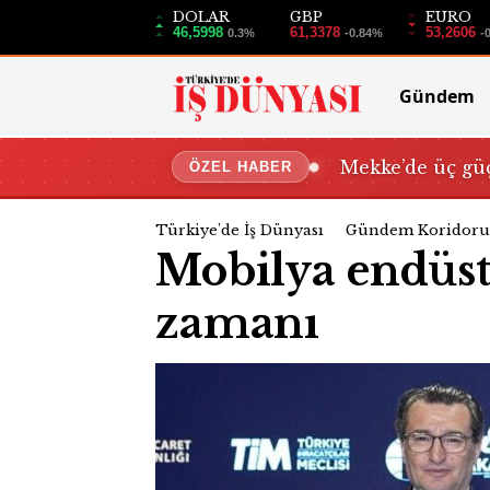
DOLAR
GBP
EURO
46,5998
61,3378
53,2606
0.3%
-0.84%
-
Gündem
Mekke’de üç güç
ÖZEL HABER
Türkiye'de İş Dünyası
Gündem Koridoru
Mobilya endüst
zamanı