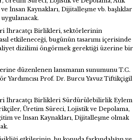
 Üretim Süreci, Lojistik ve Depolama, Atık
e İnsan Kaynakları, Dijitalleşme vb. başlıklar
 uygulanacak.
 İhracatçı Birlikleri, sektörlerinin
sıl etkileneceği, bugünün tasarımı içerisinde
aliyet dizilimi öngörmek gerektiği üzerine bir
üzerine düzenlenen lansmanın sunumunu T.C.
ör Yardımcısı Prof. Dr. Burcu Yavuz Tiftikçigil
 İhracatçı Birlikleri Sürdürülebilirlik Eylem
kçiler, Üretim Süreci, Lojistik ve Depolama,
itim ve İnsan Kaynakları, Dijitalleşme olmak
ak.
şikliği etkilerinin, bu konuda farkındalığın ve