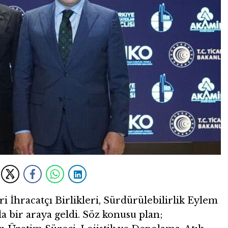
 İhracatçı Birlikleri, Sürdürülebilirlik Eylem
a bir araya geldi. Söz konusu plan;