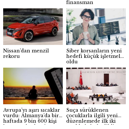
finansman
Nissan’dan menzil
Siber korsanların yeni
rekoru
hedefi küçük işletmeler
oldu
Avrupa’yı aşırı sıcaklar
Suça sürüklenen
vurdu: Almanya’da bir
çocuklarla ilgili yeni
haftada 9 bin 600 kişi
düzenlemede ilk iki
hayatını kaybetti
madde kabul edildi