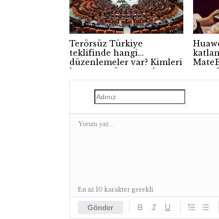
Terörsüz Türkiye
Huawe
teklifinde hangi
katlan
düzenlemeler var? Kimleri
MateB
kapsıyor, süreç nasıl
tanıtı
işleyecek?
En az 10 karakter gerekli
Gönder