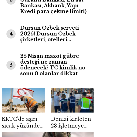
Bankası, Akbank, Yapı
Kredi para çekme limiti)
Dursun Özbek serveti
2025! Dursun Özbek
4
şirketleri, otelleri…
25 Nisan mazot gübre
desteği ne zaman
5
ödenecek? TC kimlik no
sonu 0 olanlar dikkat
KKTC’de aşırı
Denizi kirleten
sıcak yüzünden
23 işletmeye
açık alanda
47,6 milyon lira