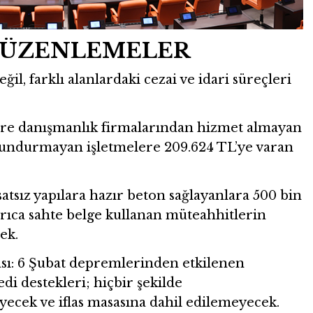
DÜZENLEMELER
eğil, farklı alanlardaki cezai ve idari süreçleri
vre danışmanlık firmalarından hizmet almayan
lundurmayan işletmelere 209.624 TL’ye varan
tsız yapılara hazır beton sağlayanlara 500 bin
Ayrıca sahte belge kullanan müteahhitlerin
cek.
ı: 6 Şubat depremlerinden etkilenen
di destekleri; hiçbir şekilde
cek ve iflas masasına dahil edilemeyecek.