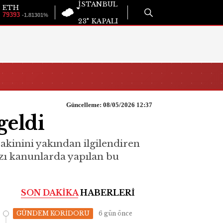
İSTANBUL
ETH
79393
-1.81301%
23°
KAPALI
Güncelleme: 08/05/2026 12:37
geldi
akinini yakından ilgilendiren
azı kanunlarda yapılan bu
SON DAKİKA
HABERLERİ
GÜNDEM KORİDORU
6 gün önce