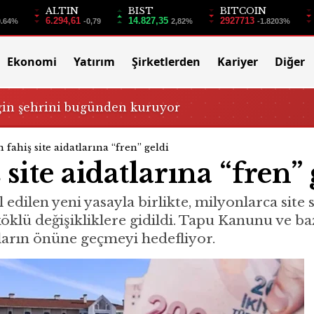
ALTIN
BIST
BITCOIN
6.294,61
14.827,35
2927713
0.64%
-0,79
2,82%
-1.8203%
Ekonomi
Yatırım
Şirketlerden
Kariyer
Diğer
ğin şehrini bugünden kuruyor
n fahiş site aidatlarına “fren” geldi
 site aidatlarına “fren” 
len yeni yasayla birlikte, milyonlarca site s
öklü değişikliklere gidildi. Tapu Kanunu ve b
şların önüne geçmeyi hedefliyor.