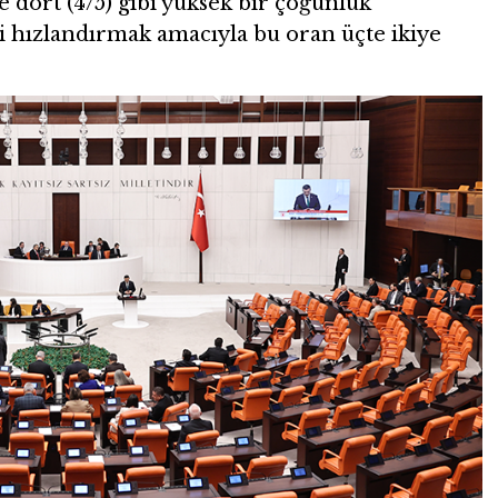
e dört (4/5) gibi yüksek bir çoğunluk
i hızlandırmak amacıyla bu oran üçte ikiye