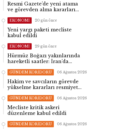
Resmi Gazete’de yeni atama
ve görevden alma kararları
yayımlandı
EKONOMİ
20 gün önce
Yeni yargı paketi mecliste
kabul edildi
EKONOMİ
29 gün önce
Hürmüz Boğazı yakınlarında
hareketli saatler: İran’da
patlama sesleri yükseldi
GÜNDEM KORİDORU
06 Ağustos 2026
Hakim ve savcıların görevde
yükselme kararları resmiyet
kazandı
GÜNDEM KORİDORU
06 Ağustos 2026
Mecliste kritik askeri
düzenleme kabul edildi
GÜNDEM KORİDORU
06 Ağustos 2026