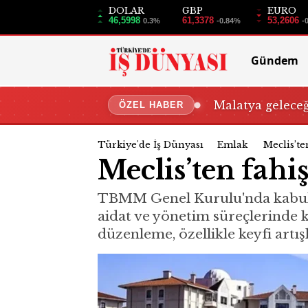
DOLAR
GBP
EURO
46,5998
61,3378
53,2606
0.3%
-0.84%
-
Gündem
Malatya gelece
ÖZEL HABER
Türkiye'de İş Dünyası
Emlak
Meclis’te
Meclis’ten fahiş
TBMM Genel Kurulu'nda kabul edi
aidat ve yönetim süreçlerinde k
düzenleme, özellikle keyfi artı