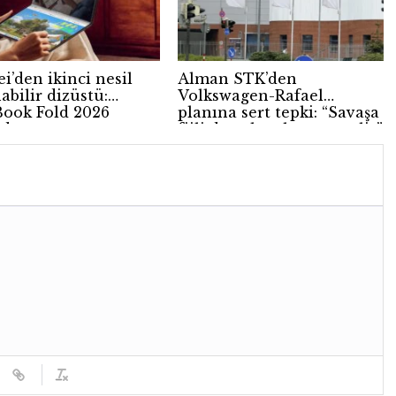
i’den ikinci nesil
Alman STK’den
abilir dizüstü:
Volkswagen-Rafael
ook Fold 2026
planına sert tepki: “Savaşa
ldı
fiili destek anlamına gelir”