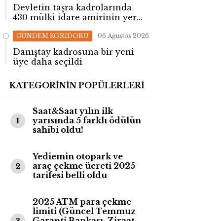
Devletin taşra kadrolarında
430 mülki idare amirinin yeri
değişti!
GÜNDEM KORİDORU
06 Ağustos 2026
Danıştay kadrosuna bir yeni
üye daha seçildi
KATEGORİNİN POPÜLERLERİ
Saat&Saat yılın ilk
yarısında 5 farklı ödülün
1
sahibi oldu!
Yediemin otopark ve
araç çekme ücreti 2025
2
tarifesi belli oldu
2025 ATM para çekme
limiti (Güncel Temmuz
Garanti Bankası, Ziraat
3