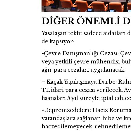
DİĞER ÖNEMLİ 
Yasalaşan teklif sadece aidatları d
de kapsıyor:
-Çevre Danışmanlığı Cezası: Çe
veya yetkili çevre mühendisi bu
ağır para cezaları uygulanacak.
– Kaçak Yapılaşmaya Darbe: Ruhsa
TL idari para cezası verilecek. 
lisansları 5 yıl süreyle iptal edile
-Depremzedelere Haciz Korumas
vatandaşlara sağlanan hibe ve kre
haczedilemeyecek, rehnedilemeye