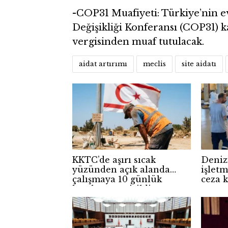
-COP31 Muafiyeti: Türkiye’nin ev 
Değişikliği Konferansı (COP31) 
vergisinden muaf tutulacak.
aidat artırımı
meclis
site aidatı
KKTC’de aşırı sıcak
Denizi
yüzünden açık alanda
işletm
çalışmaya 10 günlük
ceza k
kısıtlama getirildi