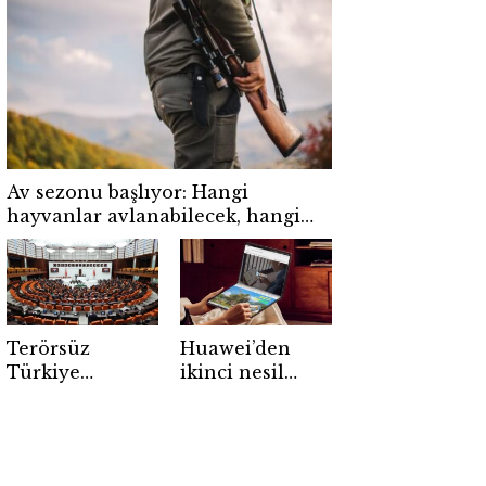
çalışmaya 10
ceza kesildi!
günlük
kısıtlama
getirildi
Av sezonu başlıyor: Hangi
hayvanlar avlanabilecek, hangi
günler yasak?
Terörsüz
Huawei’den
Türkiye
ikinci nesil
teklifinde hangi
katlanabilir
düzenlemeler
dizüstü:
var? Kimleri
MateBook Fold
kapsıyor, süreç
2026 tanıtıldı