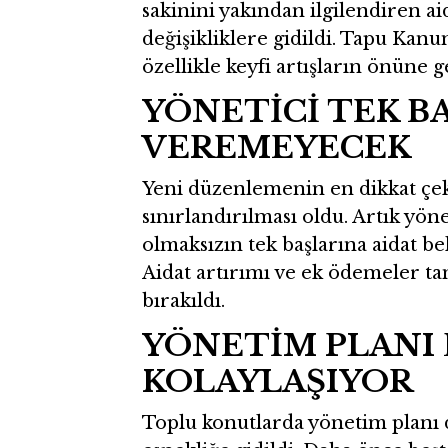
sakinini yakından ilgilendiren a
değişikliklere gidildi. Tapu Kan
özellikle keyfi artışların önüne 
YÖNETİCİ TEK B
VEREMEYECEK
Yeni düzenlemenin en dikkat çeke
sınırlandırılması oldu. Artık yön
olmaksızın tek başlarına aidat 
Aidat artırımı ve ek ödemeler t
bırakıldı.
YÖNETİM PLANI 
KOLAYLAŞIYOR
Toplu konutlarda yönetim planı d