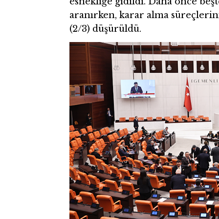
esnekliğe gidildi. Daha önce beşt
aranırken, karar alma süreçlerin
(2/3) düşürüldü.