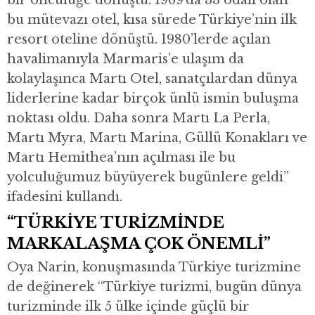
bir öncülüğe dönüştü. 1969’da 33 odalı olan
bu mütevazı otel, kısa sürede Türkiye’nin ilk
resort oteline dönüştü. 1980’lerde açılan
havalimanıyla Marmaris’e ulaşım da
kolaylaşınca Martı Otel, sanatçılardan dünya
liderlerine kadar birçok ünlü ismin buluşma
noktası oldu. Daha sonra Martı La Perla,
Martı Myra, Martı Marina, Güllü Konakları ve
Martı Hemithea’nın açılması ile bu
yolculuğumuz büyüyerek bugünlere geldi”
ifadesini kullandı.
“TÜRKİYE TURİZMİNDE
MARKALAŞMA ÇOK ÖNEMLİ”
Oya Narin, konuşmasında Türkiye turizmine
de değinerek “Türkiye turizmi, bugün dünya
turizminde ilk 5 ülke içinde güçlü bir