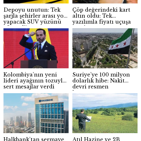
Depoyu unutun: Tek
Çöp değerindeki kart
şarjla şehirler arası yol
altın oldu: Tek
yapacak SUV yüzünü
yazılımla fiyatı uçuşa
gösterdi!
geçti
Kolombiya’nın yeni
Suriye’ye 100 milyon
lideri ayağının tozuyla
dolarlık hibe: Nakit
sert mesajlar verdi
devri resmen
kapanıyor
Halkbank’tan sermaye
Atıl Hazine ve 2B