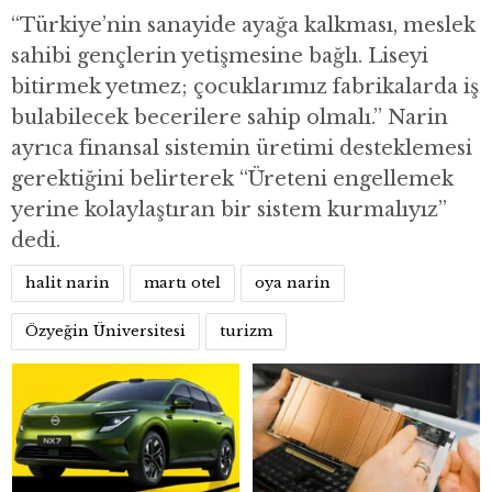
“Türkiye’nin sanayide ayağa kalkması, meslek
sahibi gençlerin yetişmesine bağlı. Liseyi
bitirmek yetmez; çocuklarımız fabrikalarda iş
bulabilecek becerilere sahip olmalı.” Narin
ayrıca finansal sistemin üretimi desteklemesi
gerektiğini belirterek “Üreteni engellemek
yerine kolaylaştıran bir sistem kurmalıyız”
dedi.
halit narin
martı otel
oya narin
Özyeğin Üniversitesi
turizm