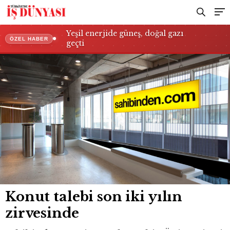
Yeşil enerjide güneş, doğal gazı
ÖZEL HABER
geçti
Konut talebi son iki yılın
zirvesinde