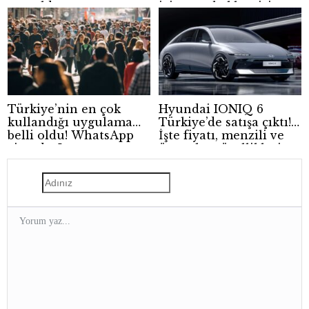
tanıtıldı
için zam beklentisi
güçleniyor
Türkiye’nin en çok
Hyundai IONIQ 6
kullandığı uygulama
Türkiye’de satışa çıktı!
belli oldu! WhatsApp
İşte fiyatı, menzili ve
zirvede, Instagram
öne çıkan özellikleri
geride kaldı