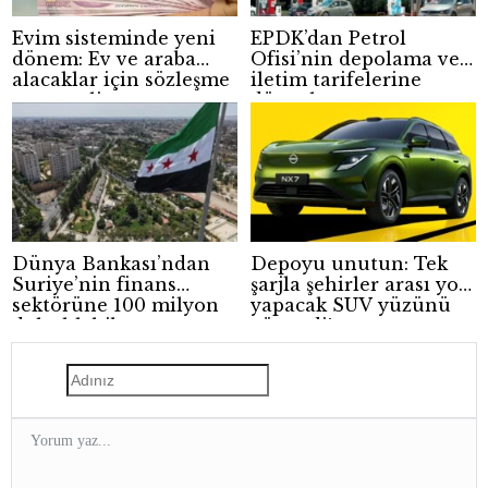
Evim sisteminde yeni
EPDK’dan Petrol
dönem: Ev ve araba
Ofisi’nin depolama ve
alacaklar için sözleşme
iletim tarifelerine
sınırı geliyor
düzenleme
Dünya Bankası’ndan
Depoyu unutun: Tek
Suriye’nin finans
şarjla şehirler arası yol
sektörüne 100 milyon
yapacak SUV yüzünü
dolarlık hibe
gösterdi!