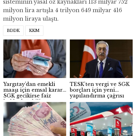
sisteminin yasal öz kaynakları 113 milyar 752
milyon lira artışla 4 trilyon 649 milyar 416
milyon liraya ulaştı.
BDDK
KKM
Yargıtay’dan emekli
TESK’ten vergi ve SGK
maaşı için emsal karar:
borçları için yeni
SGK gecikirse faiz
yapılandırma çağrısı
hakkı doğabilir