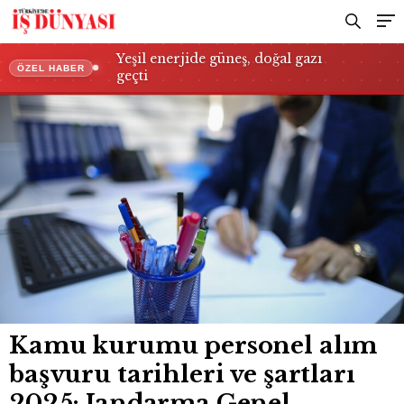
Genel Komutanlığı, Milli Savunma
Bakanlığı, Sağlık Bakanlığı, TCDD…
Yeşil enerjide güneş, doğal gazı
ÖZEL HABER
geçti
Kamu kurumu personel alım
başvuru tarihleri ve şartları
2025: Jandarma Genel