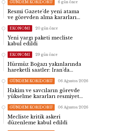
GÜNDEM KORİDORU
6 gün önce
Resmi Gazete’de yeni atama
ve görevden alma kararları
yayımlandı
EKONOMİ
20 gün önce
Yeni yargı paketi mecliste
kabul edildi
EKONOMİ
29 gün önce
Hürmüz Boğazı yakınlarında
hareketli saatler: İran’da
patlama sesleri yükseldi
GÜNDEM KORİDORU
06 Ağustos 2026
Hakim ve savcıların görevde
yükselme kararları resmiyet
kazandı
GÜNDEM KORİDORU
06 Ağustos 2026
Mecliste kritik askeri
düzenleme kabul edildi