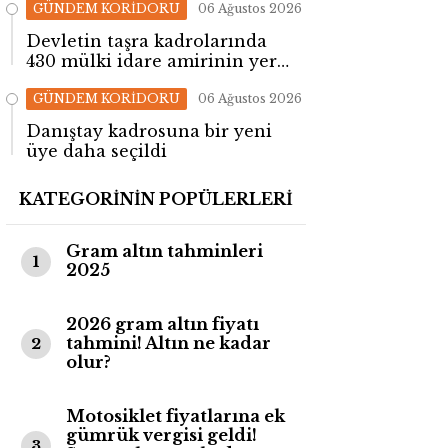
GÜNDEM KORİDORU
06 Ağustos 2026
Devletin taşra kadrolarında
430 mülki idare amirinin yeri
değişti!
GÜNDEM KORİDORU
06 Ağustos 2026
Danıştay kadrosuna bir yeni
üye daha seçildi
KATEGORİNİN POPÜLERLERİ
Gram altın tahminleri
1
2025
2026 gram altın fiyatı
tahmini! Altın ne kadar
2
olur?
Motosiklet fiyatlarına ek
gümrük vergisi geldi!
3