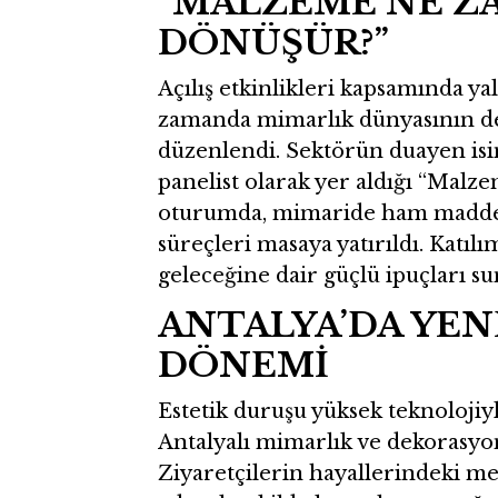
“MALZEME NE Z
DÖNÜŞÜR?”
Açılış etkinlikleri kapsamında ya
zamanda mimarlık dünyasının der
düzenlendi. Sektörün duayen is
panelist olarak yer aldığı “Mal
oturumda, mimaride ham maddeni
süreçleri masaya yatırıldı. Katıl
geleceğine dair güçlü ipuçları su
ANTALYA’DA YEN
DÖNEMİ
Estetik duruşu yüksek teknolojiyl
Antalyalı mimarlık ve dekorasyo
Ziyaretçilerin hayallerindeki m