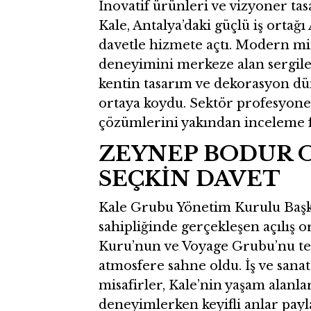
İnovatif ürünleri ve vizyoner ta
Kale, Antalya’daki güçlü iş ortağ
davetle hizmete açtı. Modern mima
deneyimini merkeze alan sergilem
kentin tasarım ve dekorasyon dü
ortaya koydu. Sektör profesyonel
çözümlerini yakından inceleme fı
ZEYNEP BODUR O
SEÇKİN DAVET
Kale Grubu Yönetim Kurulu Baş
sahipliğinde gerçekleşen açılış o
Kuru’nun ve Voyage Grubu’nu tems
atmosfere sahne oldu. İş ve sanat
misafirler, Kale’nin yaşam alan
deneyimlerken keyifli anlar payla