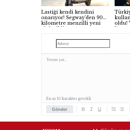
Lastiği kendi kendini
Türki
onarıyor! Segway’den 90
kulla
kilometre menzilli yeni
oldu!
elektrikli scooter
Insta
En az 10 karakter gerekli
Gönder