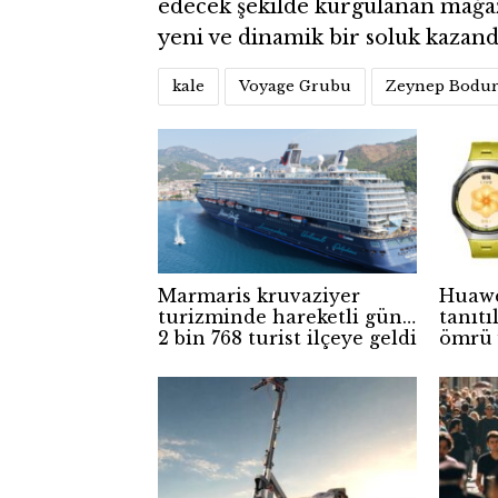
edecek şekilde kurgulanan mağaz
yeni ve dinamik bir soluk kazand
kale
Voyage Grubu
Zeynep Bodur
Marmaris kruvaziyer
Huawe
turizminde hareketli gün!
tanıtı
2 bin 768 turist ilçeye geldi
ömrü 