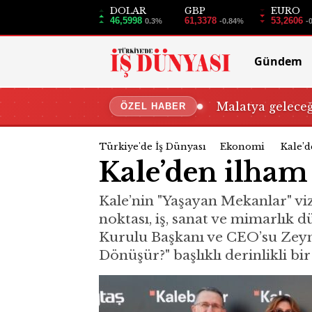
DOLAR
GBP
EURO
46,5998
61,3378
53,2606
0.3%
-0.84%
-
Gündem
Malatya gelece
ÖZEL HABER
Türkiye'de İş Dünyası
Ekonomi
Kale’d
Kale’den ilham 
Kale’nin "Yaşayan Mekanlar" vi
noktası, iş, sanat ve mimarlık 
Kurulu Başkanı ve CEO’su Zeyn
Dönüşür?" başlıklı derinlikli bi