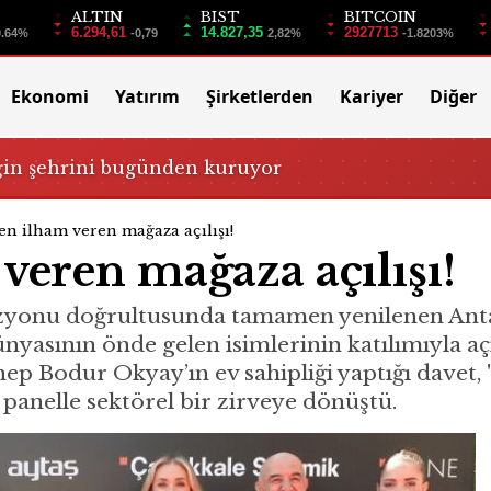
ALTIN
BIST
BITCOIN
6.294,61
14.827,35
2927713
0.64%
-0,79
2,82%
-1.8203%
Ekonomi
Yatırım
Şirketlerden
Kariyer
Diğer
ğin şehrini bugünden kuruyor
en ilham veren mağaza açılışı!
veren mağaza açılışı!
zyonu doğrultusunda tamamen yenilenen Antaly
dünyasının önde gelen isimlerinin katılımıyla a
ep Bodur Okyay’ın ev sahipliği yaptığı dave
r panelle sektörel bir zirveye dönüştü.