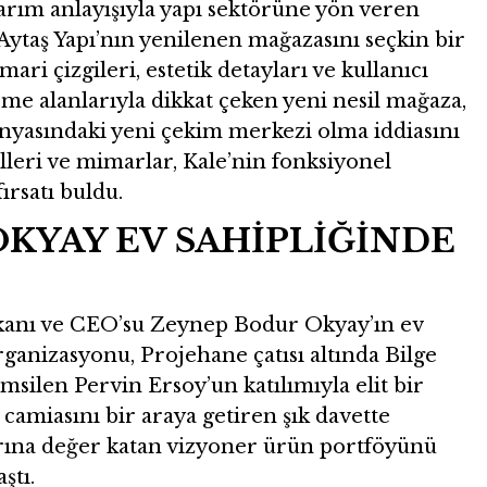
sarım anlayışıyla yapı sektörüne yön veren
ı Aytaş Yapı’nın yenilenen mağazasını seçkin bir
ri çizgileri, estetik detayları ve kullanıcı
e alanlarıyla dikkat çeken yeni nesil mağaza,
nyasındaki yeni çekim merkezi olma iddiasını
leri ve mimarlar, Kale’nin fonksiyonel
rsatı buldu.
KYAY EV SAHİPLİĞİNDE
kanı ve CEO’su Zeynep Bodur Okyay’ın ev
rganizasyonu, Projehane çatısı altında Bilge
ilen Pervin Ersoy’un katılımıyla elit bir
 camiasını bir araya getiren şık davette
larına değer katan vizyoner ürün portföyünü
ştı.