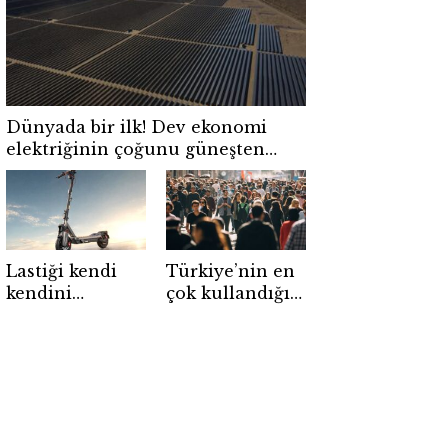
ilçeye geldi
Dünyada bir ilk! Dev ekonomi
elektriğinin çoğunu güneşten
üretti
Lastiği kendi
Türkiye’nin en
kendini
çok kullandığı
onarıyor!
uygulama belli
Segway’den 90
oldu! WhatsApp
kilometre
zirvede,
menzilli yeni
Instagram
elektrikli
geride kaldı
scooter