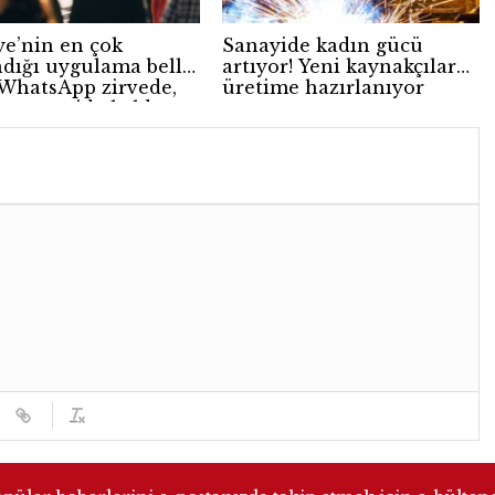
ye’nin en çok
Sanayide kadın gücü
ndığı uygulama belli
artıyor! Yeni kaynakçılar
 WhatsApp zirvede,
üretime hazırlanıyor
gram geride kaldı