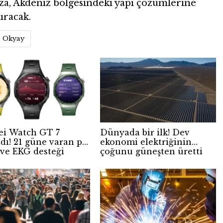
a, Akdeniz bölgesindeki yapı çözümlerine
ıracak.
 Okyay
i Watch GT 7
Dünyada bir ilk! Dev
ldı! 21 güne varan pil
ekonomi elektriğinin
ve EKG desteği
çoğunu güneşten üretti