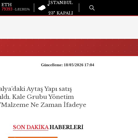
İSTANBUL
ETH
79393
-1.81301%
23°
KAPALI
Güncelleme: 18/05/2026 17:04
a’daki Aytaş Yapı satış
çıldı. Kale Grubu Yönetim
t, "Malzeme Ne Zaman İfadeye
SON DAKİKA
HABERLERİ