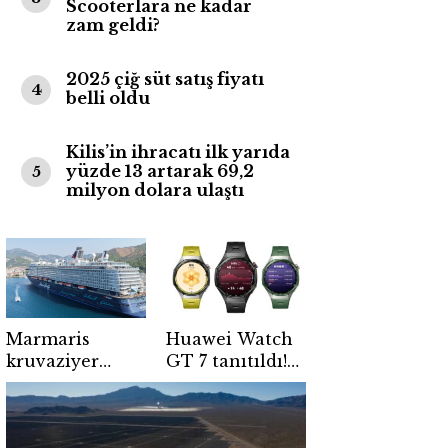
Scooterlara ne kadar
zam geldi?
2025 çiğ süt satış fiyatı
4
belli oldu
Kilis’in ihracatı ilk yarıda
yüzde 13 artarak 69,2
5
milyon dolara ulaştı
Marmaris
Huawei Watch
kruvaziyer
GT 7 tanıtıldı!
turizminde
21 güne varan
hareketli gün! 2
pil ömrü ve
bin 768 turist
EKG desteği