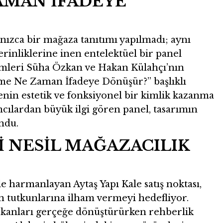
AMAN İFADEYE
lnızca bir mağaza tanıtımı yapılmadı; aynı
inliklerine inen entelektüel bir panel
imleri Süha Özkan ve Hakan Külahçı’nın
zeme Ne Zaman İfadeye Dönüşür?” başlıklı
n estetik ve fonksiyonel bir kimlik kazanma
ımcılardan büyük ilgi gören panel, tasarımın
ndu.
İ NESİL MAĞAZACILIK
e harmanlayan Aytaş Yapı Kale satış noktası,
n tutkunlarına ilham vermeyi hedefliyor.
ekanları gerçeğe dönüştürürken rehberlik