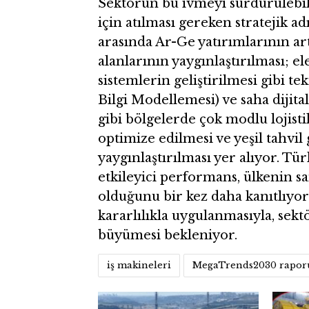
Sektörün bu ivmeyi sürdürülebili
için atılması gereken stratejik a
arasında Ar-Ge yatırımlarının art
alanlarının yaygınlaştırılması; el
sistemlerin geliştirilmesi gibi 
Bilgi Modellemesi) ve saha dijita
gibi bölgelerde çok modlu lojist
optimize edilmesi ve yeşil tahvil
yaygınlaştırılması yer alıyor. Tü
etkileyici performans, ülkenin s
olduğunu bir kez daha kanıtlıyo
kararlılıkla uygulanmasıyla, sek
büyümesi bekleniyor.
iş makineleri
MegaTrends2030 rapor