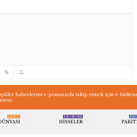
üler haberlerini e-postanızda takip etmek için e-bülten
lunuz.
DERGI
EKONOMİ
EK
 DÜNYASI
HISSELER
PARIT