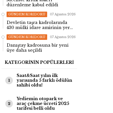
düzenleme kabul edildi
GÜNDEM KORİDORU
07 Ağustos 2026
Devletin taşra kadrolarında
430 mülki idare amirinin yeri
değişti!
GÜNDEM KORİDORU
07 Ağustos 2026
Danıştay kadrosuna bir yeni
üye daha seçildi
KATEGORİNİN POPÜLERLERİ
Saat&Saat yılın ilk
yarısında 5 farklı ödülün
1
sahibi oldu!
Yediemin otopark ve
araç çekme ücreti 2025
2
tarifesi belli oldu