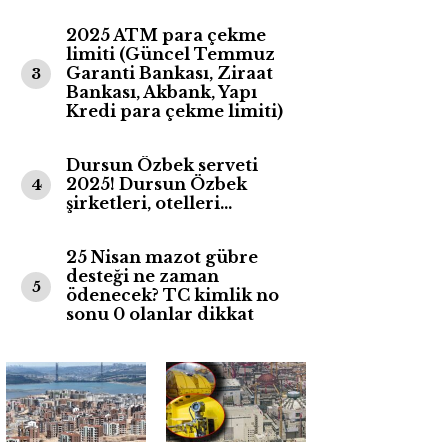
2025 ATM para çekme
limiti (Güncel Temmuz
Garanti Bankası, Ziraat
3
Bankası, Akbank, Yapı
Kredi para çekme limiti)
Dursun Özbek serveti
2025! Dursun Özbek
4
şirketleri, otelleri…
25 Nisan mazot gübre
desteği ne zaman
5
ödenecek? TC kimlik no
sonu 0 olanlar dikkat