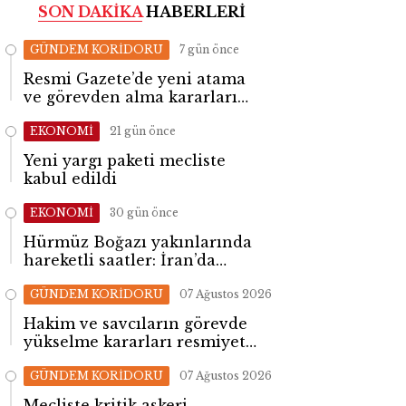
SON DAKİKA
HABERLERİ
GÜNDEM KORİDORU
7 gün önce
Resmi Gazete’de yeni atama
ve görevden alma kararları
yayımlandı
EKONOMİ
21 gün önce
Yeni yargı paketi mecliste
kabul edildi
EKONOMİ
30 gün önce
Hürmüz Boğazı yakınlarında
hareketli saatler: İran’da
patlama sesleri yükseldi
GÜNDEM KORİDORU
07 Ağustos 2026
Hakim ve savcıların görevde
yükselme kararları resmiyet
kazandı
GÜNDEM KORİDORU
07 Ağustos 2026
Mecliste kritik askeri