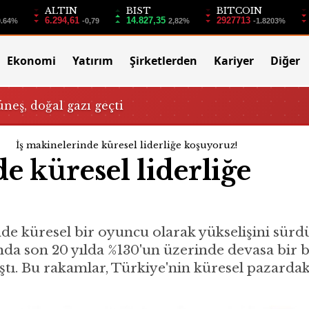
ALTIN
BIST
BITCOIN
6.294,61
14.827,35
2927713
0.64%
-0,79
2,82%
-1.8203%
Ekonomi
Yatırım
Şirketlerden
Kariyer
Diğer
üneş, doğal gazı geçti
İş makinelerinde küresel liderliğe koşuyoruz!
e küresel liderliğe
de küresel bir oyuncu olarak yükselişini sürd
nda son 20 yılda %130'un üzerinde devasa bir 
aştı. Bu rakamlar, Türkiye'nin küresel pazard