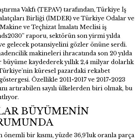
ştırma Vakfı (TEPAV) tarafından, Türkiye İş
alatçıları Birliği (İMDER) ve Türkiye Odalar ve
Makine ve Teçhizat İmalatı Meclisi iş
ds2030” raporu, sektörün son yirmi yılda
e gelecek potansiyelini gözler önüne serdi.
adencilik makineleri ihracatında son 20 yılda
 büyüme kaydederek yıllık 2,4 milyar dolarlık
 Türkiye’nin küresel pazardaki rekabet
göstergesi. Özellikle 2011-2017 ve 2017-2023
ı artırabilen sayılı ülkelerden biri olmak, bu
tlıyor.
MLAR BÜYÜMENİN
URUMUNDA
n önemli bir kısmı, yüzde 36,9’luk oranla parça