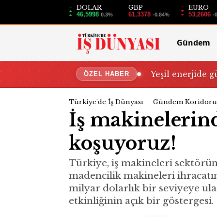
DOLAR
GBP
EURO
46,5998
61,3378
53,2606
0.3%
-0.84%
-
Gündem
Yeşil enerjide g
ÖZEL HABER
Türkiye'de İş Dünyası
Gündem Koridoru
İş makinelerind
koşuyoruz!
Türkiye, iş makineleri sektörün
madencilik makineleri ihracatı
milyar dolarlık bir seviyeye ul
etkinliğinin açık bir göstergesi.