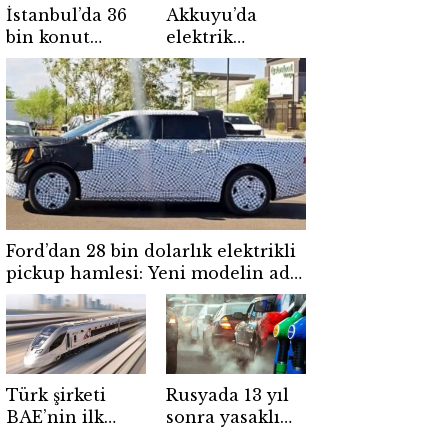
İstanbul’da 36
Akkuyu’da
bin konut
elektrik
yükseliyor! İlk
üretimine bir
teslim tarihi
adım daha! İlk
netleşti
ünitede yeni
aşama
tamamlandı
Ford’dan 28 bin dolarlık elektrikli
pickup hamlesi: Yeni modelin adı
belli oldu
Türk şirketi
Rusyada 13 yıl
BAE’nin ilk
sonra yasaklı
hızlı tren
benzin yeniden