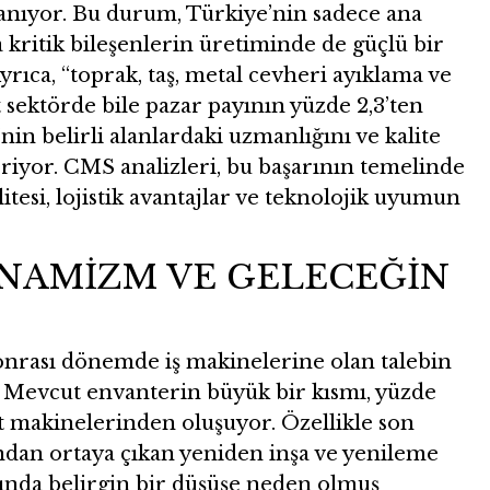
nıyor. Bu durum, Türkiye’nin sadece ana
kritik bileşenlerin üretiminde de güçlü bir
ıca, “toprak, taş, metal cevheri ayıklama ve
t sektörde bile pazar payının yüzde 2,3’ten
nin belirli alanlardaki uzmanlığını ve kalite
riyor. CMS analizleri, bu başarının temelinde
litesi, lojistik avantajlar ve teknolojik uyumun
İNAMİZM VE GELECEĞİN
nrası dönemde iş makinelerine olan talebin
. Mevcut envanterin büyük bir kısmı, yüzde
at makinelerinden oluşuyor. Özellikle son
dan ortaya çıkan yeniden inşa ve yenileme
sında belirgin bir düşüşe neden olmuş