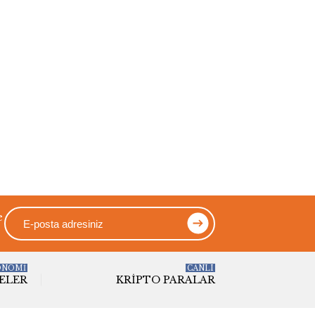
e
ONOMİ
CANLI
ELER
KRIPTO PARALAR