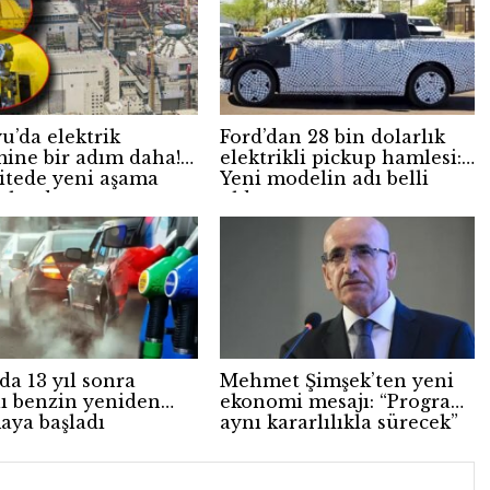
u’da elektrik
Ford’dan 28 bin dolarlık
mine bir adım daha!
elektrikli pickup hamlesi:
nitede yeni aşama
Yeni modelin adı belli
mlandı
oldu
da 13 yıl sonra
Mehmet Şimşek’ten yeni
lı benzin yeniden
ekonomi mesajı: “Program
aya başladı
aynı kararlılıkla sürecek”