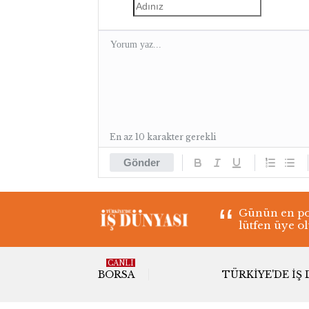
En az 10 karakter gerekli
Gönder
Günün en pop
lütfen üye o
CANLI
BORSA
TÜRKIYE'DE İŞ