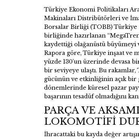
Türkiye Ekonomi Politikaları Ara
Makinaları Distribütörleri ve İm
Borsalar Birliği (TOBB) Türkiye 
birliğinde hazırlanan “MegaTren
kaydettiği olağanüstü büyümeyi v
Rapora göre, Türkiye inşaat ve m
yüzde 130’un üzerinde devasa bir
bir seviyeye ulaştı. Bu rakamlar,
gücünün ve etkinliğinin açık bir 
dönemlerinde küresel pazar payın
başarının tesadüf olmadığını kanı
PARÇA VE AKSA
LOKOMOTİFİ D
İhracattaki bu kayda değer artışı