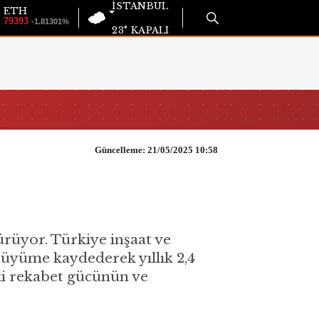
İSTANBUL
ETH
79393
-1.81301%
23°
KAPALI
Güncelleme: 21/05/2025 10:58
ürüyor. Türkiye inşaat ve
büyüme kaydederek yıllık 2,4
aki rekabet gücünün ve