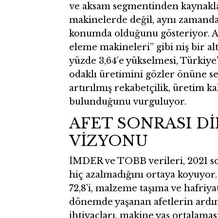
ve aksam segmentinden kaynakla
makinelerde değil, aynı zamanda 
konumda olduğunu gösteriyor. Ayr
eleme makineleri” gibi niş bir al
yüzde 3,64’e yükselmesi, Türkiye’
odaklı üretimini gözler önüne se
artırılmış rekabetçilik, üretim ka
bulunduğunu vurguluyor.
AFET SONRASI D
VİZYONU
İMDER ve TOBB verileri, 2021 so
hiç azalmadığını ortaya koyuyor
72,8’i, malzeme taşıma ve hafriy
dönemde yaşanan afetlerin ardın
ihtiyaçları, makine yaş ortalama