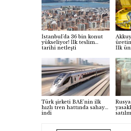
İstanbul’da 36 bin konut
Akkuy
yükseliyor! İlk teslim
üreti
tarihi netleşti
İlk ü
tama
Türk şirketi BAE’nin ilk
Rusya
hızlı tren hattında sahaya
yasak
indi
satılm