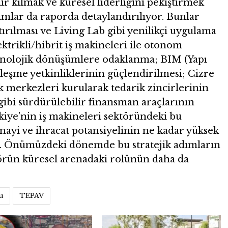
r kılmak ve küresel liderliğini pekiştirmek
dımlar da raporda detaylandırılıyor. Bunlar
ırılması ve Living Lab gibi yenilikçi uygulama
ektrikli/hibrit iş makineleri ile otonom
teknolojik dönüşümlere odaklanma; BIM (Yapı
lleşme yetkinliklerinin güçlendirilmesi; Cizre
ik merkezleri kurularak tedarik zincirlerinin
 gibi sürdürülebilir finansman araçlarının
rkiye’nin iş makineleri sektöründeki bu
anayi ve ihracat potansiyelinin ne kadar yüksek
r. Önümüzdeki dönemde bu stratejik adımların
törün küresel arenadaki rolünün daha da
u
TEPAV