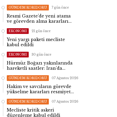
GÜNDEM KORİDORU
7 gün önce
Resmi Gazete’de yeni atama
ve görevden alma kararları
yayımlandı
EKONOMİ
21 gün önce
Yeni yargı paketi mecliste
kabul edildi
EKONOMİ
30 gün önce
Hürmüz Boğazı yakınlarında
hareketli saatler: İran’da
patlama sesleri yükseldi
GÜNDEM KORİDORU
07 Ağustos 2026
Hakim ve savcıların görevde
yükselme kararları resmiyet
kazandı
GÜNDEM KORİDORU
07 Ağustos 2026
Mecliste kritik askeri
düzenleme kabul edildi