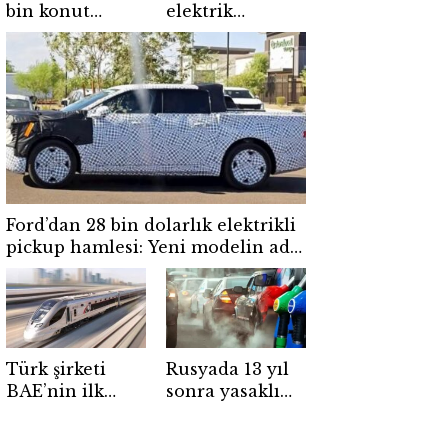
bin konut
elektrik
yükseliyor! İlk
üretimine bir
teslim tarihi
adım daha! İlk
netleşti
ünitede yeni
aşama
tamamlandı
Ford’dan 28 bin dolarlık elektrikli
pickup hamlesi: Yeni modelin adı
belli oldu
Türk şirketi
Rusyada 13 yıl
BAE’nin ilk
sonra yasaklı
hızlı tren
benzin yeniden
hattında sahaya
satılmaya