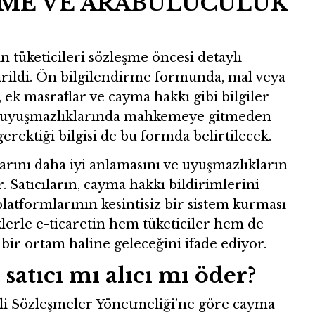
RME VE ARABULUCULUK
ın tüketicileri sözleşme öncesi detaylı
irildi. Ön bilgilendirme formunda, mal veya
, ek masraflar ve cayma hakkı gibi bilgiler
tici uyuşmazlıklarında mahkemeye gitmeden
rektiği bilgisi de bu formda belirtilecek.
arını daha iyi anlamasını ve uyuşmazlıkların
. Satıcıların, cayma hakkı bildirimlerini
 platformlarının kesintisiz bir sistem kurması
klerle e-ticaretin hem tüketiciler hem de
l bir ortam haline geleceğini ifade ediyor.
satıcı mı alıcı mı öder?
eli Sözleşmeler Yönetmeliği’ne göre cayma