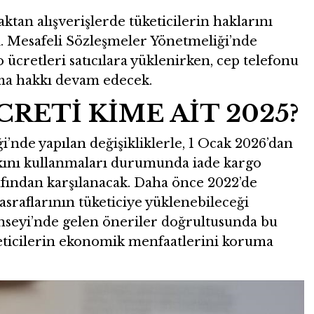
aktan alışverişlerde tüketicilerin haklarını
ı. Mesafeli Sözleşmeler Yönetmeliği’nde
o ücretleri satıcılara yüklenirken, cep telefonu
yma hakkı devam edecek.
RETİ KİME AİT 2025?
’nde yapılan değişikliklerle, 1 Ocak 2026’dan
kkını kullanmaları durumunda iade kargo
arafından karşılanacak. Daha önce 2022’de
sraflarının tüketiciye yüklenebileceği
Konseyi’nde gelen öneriler doğrultusunda bu
keticilerin ekonomik menfaatlerini koruma