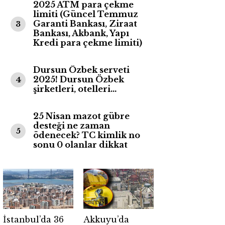
2025 ATM para çekme
limiti (Güncel Temmuz
Garanti Bankası, Ziraat
3
Bankası, Akbank, Yapı
Kredi para çekme limiti)
Dursun Özbek serveti
2025! Dursun Özbek
4
şirketleri, otelleri…
25 Nisan mazot gübre
desteği ne zaman
5
ödenecek? TC kimlik no
sonu 0 olanlar dikkat
İstanbul’da 36
Akkuyu’da