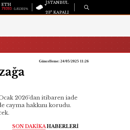
İSTANBUL
ETH
79393
-1.81301%
23°
KAPALI
Güncelleme: 24/05/2025 11:26
uzağa
 Ocak 2026’dan itibaren iade
erde cayma hakkını korudu.
cek.
SON DAKİKA
HABERLERİ