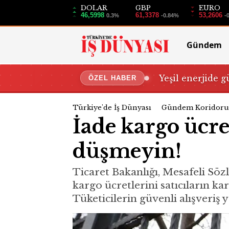
DOLAR
GBP
EURO
46,5998
61,3378
53,2606
0.3%
-0.84%
-
Gündem
Yeşil enerjide g
ÖZEL HABER
Türkiye'de İş Dünyası
Gündem Koridoru
İade kargo ücre
düşmeyin!
Ticaret Bakanlığı, Mesafeli Söz
kargo ücretlerini satıcıların k
Tüketicilerin güvenli alışveriş