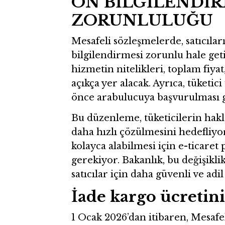
ÖN BİLGİLENDİ
ZORUNLULUĞU
Mesafeli sözleşmelerde, satıcılar
bilgilendirmesi zorunlu hale get
hizmetin nitelikleri, toplam fiyat
açıkça yer alacak. Ayrıca, tüke
önce arabulucuya başvurulması ge
Bu düzenleme, tüketicilerin hakl
daha hızlı çözülmesini hedefliyor
kolayca alabilmesi için e-ticaret
gerekiyor. Bakanlık, bu değişikli
satıcılar için daha güvenli ve adi
İade kargo ücretini 
1 Ocak 2026’dan itibaren, Mesaf