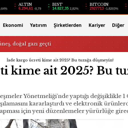
ALTIN
BIST
BITCOIN
6.294,61
14.827,35
2927713
0.64%
-0,79
2,82%
-1.8203%
Ekonomi
Yatırım
Şirketlerden
Kariyer
Diğer
üneş, doğal gazı geçti
İade kargo ücreti kime ait 2025? Bu tuzağa düşmeyin!
ti kime ait 2025? Bu t
leşmeler Yönetmeliği’nde yaptığı değişiklikle 1
arşılamasını kararlaştırdı ve elektronik ürünl
 yapması için yeni düzenlemeler yürürlüğe gire