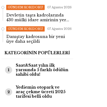
GÜNDEM KORİDORU
07 Ağustos 2026
Devletin taşra kadrolarında
430 mülki idare amirinin yeri
değişti!
GÜNDEM KORİDORU
07 Ağustos 2026
Danıştay kadrosuna bir yeni
üye daha seçildi
KATEGORİNİN POPÜLERLERİ
Saat&Saat yılın ilk
yarısında 5 farklı ödülün
1
sahibi oldu!
Yediemin otopark ve
araç çekme ücreti 2025
2
tarifesi belli oldu