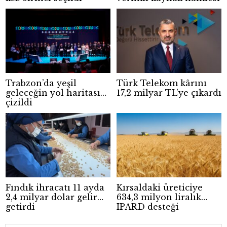
Trabzon’da yeşil
Türk Telekom kârını
geleceğin yol haritası
17,2 milyar TL’ye çıkardı
çizildi
Fındık ihracatı 11 ayda
Kırsaldaki üreticiye
2,4 milyar dolar gelir
634,3 milyon liralık
getirdi
IPARD desteği