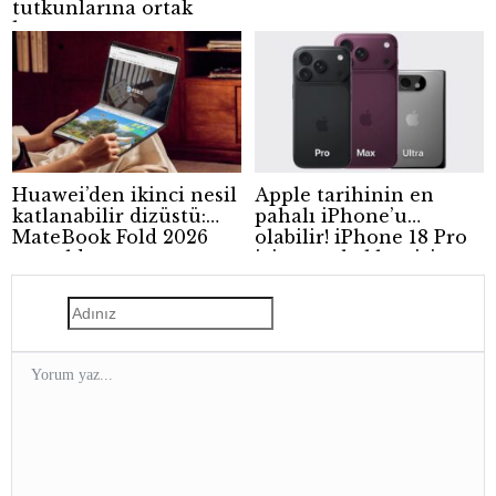
tutkunlarına ortak
kampanya
Huawei’den ikinci nesil
Apple tarihinin en
katlanabilir dizüstü:
pahalı iPhone’u
MateBook Fold 2026
olabilir! iPhone 18 Pro
tanıtıldı
için zam beklentisi
güçleniyor