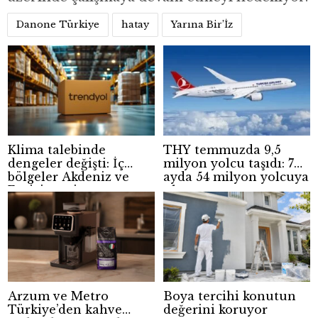
Danone Türkiye
hatay
Yarına Bir’İz
Klima talebinde
THY temmuzda 9,5
dengeler değişti: İç
milyon yolcu taşıdı: 7
bölgeler Akdeniz ve
ayda 54 milyon yolcuya
Ege’yi geçti
ulaştı
Arzum ve Metro
Boya tercihi konutun
Türkiye’den kahve
değerini koruyor