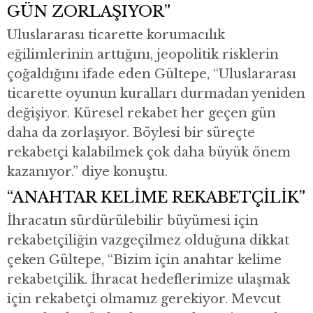
GÜN ZORLAŞIYOR”
Uluslararası ticarette korumacılık
eğilimlerinin arttığını, jeopolitik risklerin
çoğaldığını ifade eden Gültepe, “Uluslararası
ticarette oyunun kuralları durmadan yeniden
değişiyor. Küresel rekabet her geçen gün
daha da zorlaşıyor. Böylesi bir süreçte
rekabetçi kalabilmek çok daha büyük önem
kazanıyor.” diye konuştu.
“ANAHTAR KELİME REKABETÇİLİK”
İhracatın sürdürülebilir büyümesi için
rekabetçiliğin vazgeçilmez olduğuna dikkat
çeken Gültepe, “Bizim için anahtar kelime
rekabetçilik. İhracat hedeflerimize ulaşmak
için rekabetçi olmamız gerekiyor. Mevcut