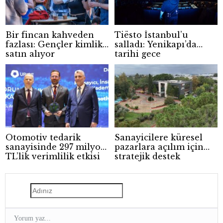
Bir fincan kahveden
Tiësto İstanbul’u
fazlası: Gençler kimlik
salladı: Yenikapı’da
satın alıyor
tarihi gece
Otomotiv tedarik
Sanayicilere küresel
sanayisinde 297 milyon
pazarlara açılım için
TL’lik verimlilik etkisi
stratejik destek