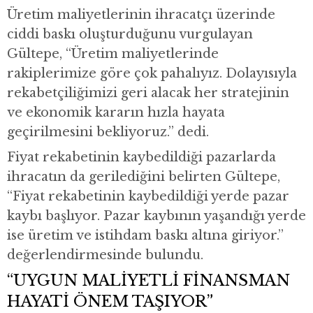
Üretim maliyetlerinin ihracatçı üzerinde
ciddi baskı oluşturduğunu vurgulayan
Gültepe, “Üretim maliyetlerinde
rakiplerimize göre çok pahalıyız. Dolayısıyla
rekabetçiliğimizi geri alacak her stratejinin
ve ekonomik kararın hızla hayata
geçirilmesini bekliyoruz.” dedi.
Fiyat rekabetinin kaybedildiği pazarlarda
ihracatın da gerilediğini belirten Gültepe,
“Fiyat rekabetinin kaybedildiği yerde pazar
kaybı başlıyor. Pazar kaybının yaşandığı yerde
ise üretim ve istihdam baskı altına giriyor.”
değerlendirmesinde bulundu.
“UYGUN MALİYETLİ FİNANSMAN
HAYATİ ÖNEM TAŞIYOR”