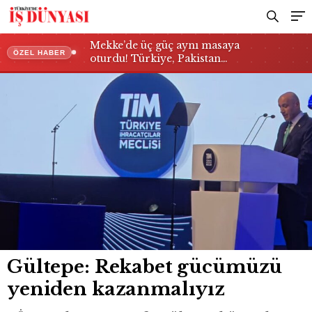
Mekke’de üç güç aynı masaya
ÖZEL HABER
oturdu! Türkiye, Pakistan…
Gültepe: Rekabet gücümüzü
yeniden kazanmalıyız