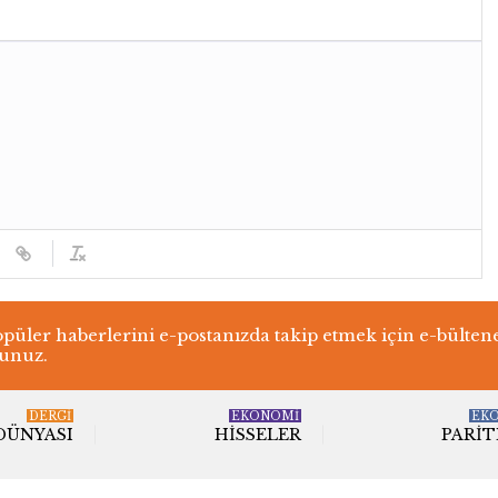
üler haberlerini e-postanızda takip etmek için e-bülten
lunuz.
DERGI
EKONOMİ
EK
 DÜNYASI
HISSELER
PARIT