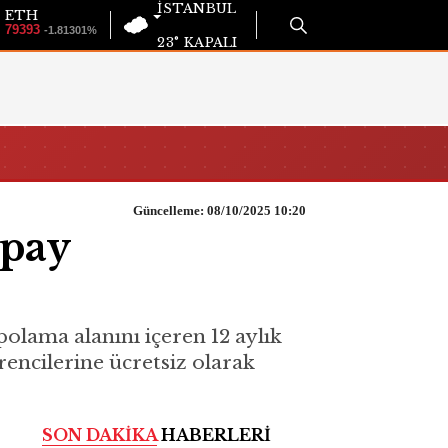
İSTANBUL
ETH
79393
-1.81301%
23°
KAPALI
Güncelleme: 08/10/2025 10:20
apay
lama alanını içeren 12 aylık
rencilerine ücretsiz olarak
SON DAKİKA
HABERLERİ