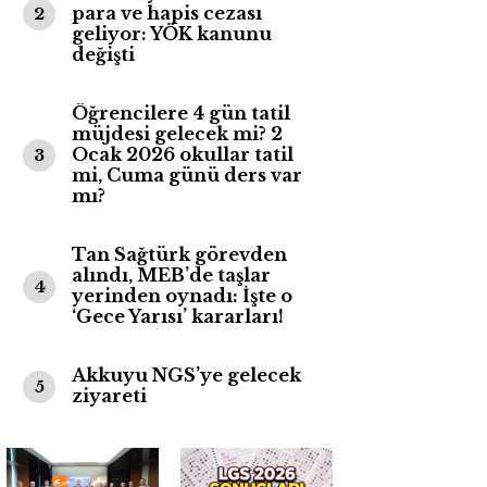
para ve hapis cezası
2
geliyor: YÖK kanunu
değişti
Öğrencilere 4 gün tatil
müjdesi gelecek mi? 2
Ocak 2026 okullar tatil
3
mi, Cuma günü ders var
mı?
Tan Sağtürk görevden
alındı, MEB’de taşlar
4
yerinden oynadı: İşte o
‘Gece Yarısı’ kararları!
Akkuyu NGS’ye gelecek
5
ziyareti