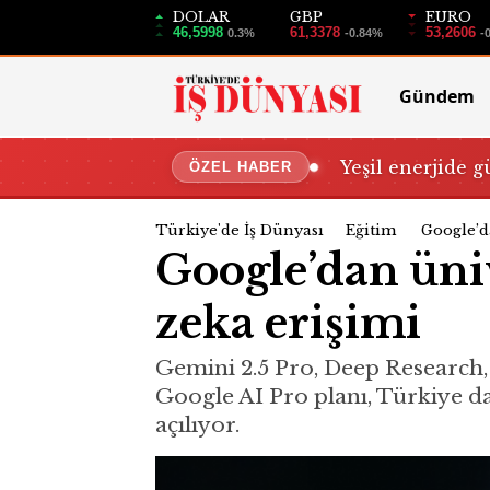
DOLAR
GBP
EURO
46,5998
61,3378
53,2606
0.3%
-0.84%
-
Gündem
Yeşil enerjide g
ÖZEL HABER
Türkiye'de İş Dünyası
Eğitim
Google’d
Google’dan üniv
zeka erişimi
Gemini 2.5 Pro, Deep Research,
Google AI Pro planı, Türkiye da
açılıyor.