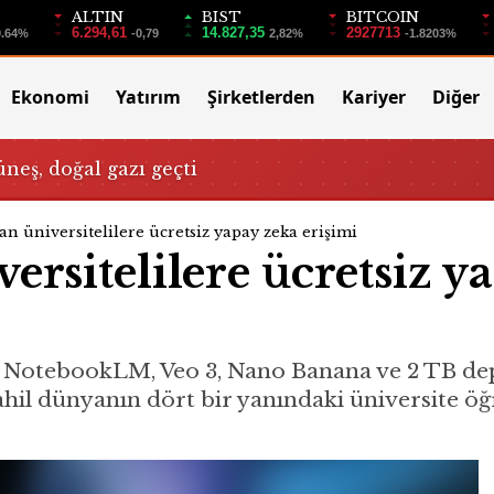
ALTIN
BIST
BITCOIN
6.294,61
14.827,35
2927713
0.64%
-0,79
2,82%
-1.8203%
Ekonomi
Yatırım
Şirketlerden
Kariyer
Diğer
üneş, doğal gazı geçti
an üniversitelilere ücretsiz yapay zeka erişimi
ersitelilere ücretsiz y
 NotebookLM, Veo 3, Nano Banana ve 2 TB depo
hil dünyanın dört bir yanındaki üniversite öğ