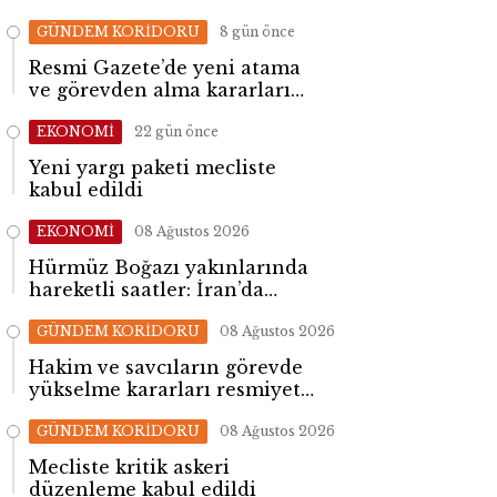
GÜNDEM KORİDORU
8 gün önce
Resmi Gazete’de yeni atama
ve görevden alma kararları
yayımlandı
EKONOMİ
22 gün önce
Yeni yargı paketi mecliste
kabul edildi
EKONOMİ
08 Ağustos 2026
Hürmüz Boğazı yakınlarında
hareketli saatler: İran’da
patlama sesleri yükseldi
GÜNDEM KORİDORU
08 Ağustos 2026
Hakim ve savcıların görevde
yükselme kararları resmiyet
kazandı
GÜNDEM KORİDORU
08 Ağustos 2026
Mecliste kritik askeri
düzenleme kabul edildi