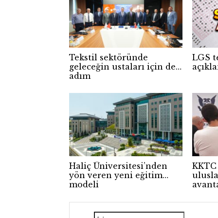
Tekstil sektöründe
LGS t
geleceğin ustaları için dev
açıkl
adım
Haliç Üniversitesi’nden
KKTC 
yön veren yeni eğitim
ulusla
modeli
avanta