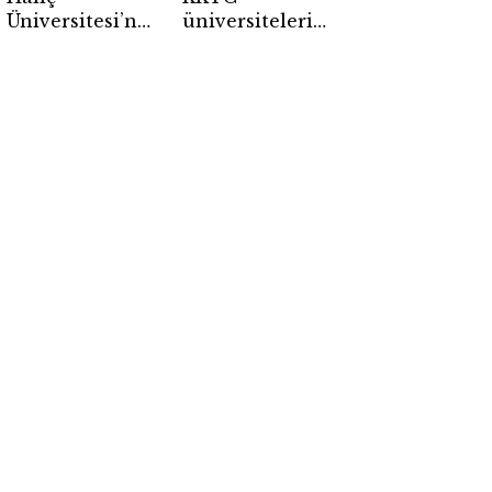
Üniversitesi’nden
üniversiteleri
yön veren yeni
uluslararası
eğitim modeli
eğitim
avantajıyla öne
çıkıyor