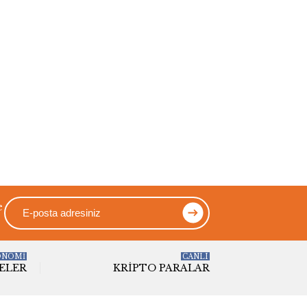
e
ONOMİ
CANLI
ELER
KRIPTO PARALAR