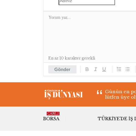
En az 10 karakter gerekli
Gönder
Günün en pop
lütfen üye o
CANLI
BORSA
TÜRKIYE'DE İŞ