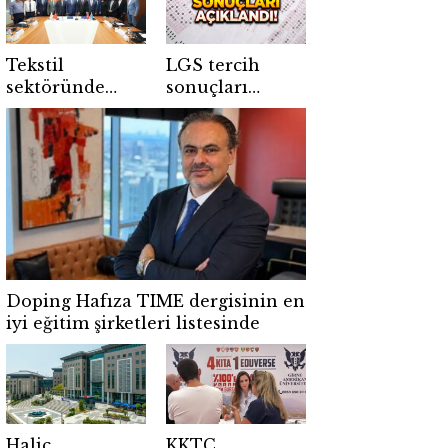
Tekstil
LGS tercih
sektöründe
sonuçları
geleceğin
açıklandı
ustaları için
dev adım
Doping Hafıza TIME dergisinin en
iyi eğitim şirketleri listesinde
Haliç
KKTC