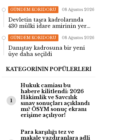
GÜNDEM KORİDORU
08 Ağustos 2026
Devletin taşra kadrolarında
430 mülki idare amirinin yeri
değişti!
GÜNDEM KORİDORU
08 Ağustos 2026
Danıştay kadrosuna bir yeni
üye daha seçildi
KATEGORİNİN POPÜLERLERİ
Hukuk camiası bu
habere kilitlendi: 2026
Hâkimlik ve Savcılık
1
sınav sonuçları açıklandı
mı? ÖSYM sonuç ekranı
erişime açılıyor!
Para karşılığı tez ve
makale yazdıranlara adli