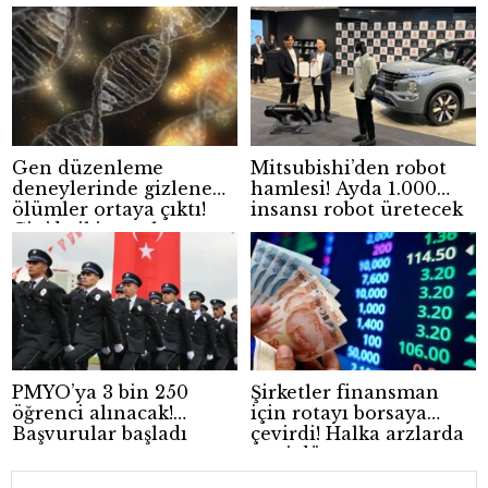
madde kabul edildi
Gen düzenleme
Mitsubishi’den robot
deneylerinde gizlenen
hamlesi! Ayda 1.000
ölümler ortaya çıktı!
insansı robot üretecek
Çin’de iki çocuk
hayatını kaybetti
PMYO’ya 3 bin 250
Şirketler finansman
öğrenci alınacak!
için rotayı borsaya
Başvurular başladı
çevirdi! Halka arzlarda
yeni dönem