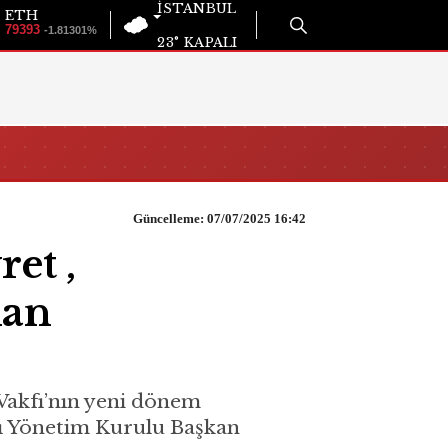
İSTANBUL
ETH
79393
-1.81301%
23°
KAPALI
Güncelleme: 07/07/2025 16:42
et ,
kan
Vakfı’nın yeni dönem
fı Yönetim Kurulu Başkan