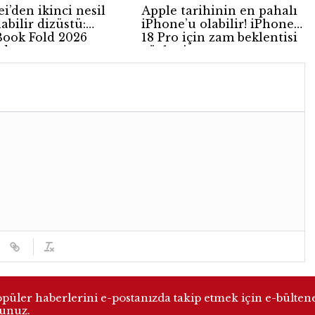
i’den ikinci nesil
Apple tarihinin en pahalı
abilir dizüstü:
iPhone’u olabilir! iPhone
ook Fold 2026
18 Pro için zam beklentisi
ldı
güçleniyor
üler haberlerini e-postanızda takip etmek için e-bülten
lunuz.