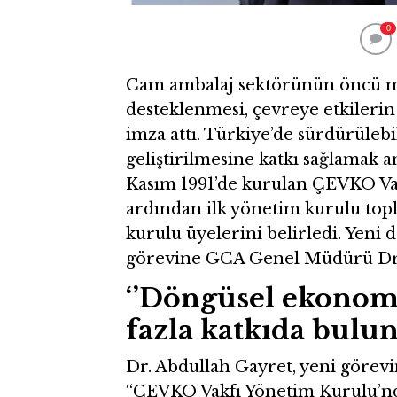
0
Cam ambalaj sektörünün öncü ma
desteklenmesi, çevreye etkilerin
imza attı. Türkiye’de sürdürüleb
geliştirilmesine katkı sağlamak a
Kasım 1991’de kurulan ÇEVKO Vak
ardından ilk yönetim kurulu top
kurulu üyelerini belirledi. Yeni
görevine GCA Genel Müdürü Dr. 
‘’Döngüsel ekonomi
fazla katkıda bulu
Dr. Abdullah Gayret, yeni görevi
“ÇEVKO Vakfı Yönetim Kurulu’nda