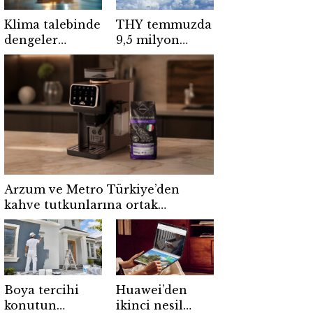
Klima talebinde
THY temmuzda
dengeler
9,5 milyon
değişti: İç
yolcu taşıdı: 7
bölgeler
ayda 54 milyon
Akdeniz ve
yolcuya ulaştı
Ege’yi geçti
Arzum ve Metro Türkiye’den
kahve tutkunlarına ortak
kampanya
Boya tercihi
Huawei’den
konutun
ikinci nesil