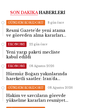
SON DAKİKA
HABERLERİ
GÜNDEM KORİDORU
8 gün önce
Resmi Gazete’de yeni atama
ve görevden alma kararları
yayımlandı
EKONOMİ
22 gün önce
Yeni yargı paketi mecliste
kabul edildi
EKONOMİ
08 Ağustos 2026
Hürmüz Boğazı yakınlarında
hareketli saatler: İran’da
patlama sesleri yükseldi
GÜNDEM KORİDORU
08 Ağustos 2026
Hakim ve savcıların görevde
yükselme kararları resmiyet
kazandı