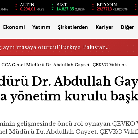
ALTIN
BIST
BITCOIN
6.294,61
14.827,35
2927713
0.64%
-0,79
2,82%
-1.8203%
Ekonomi
Yatırım
Şirketlerden
Kariyer
Diğer
 aynı masaya oturdu! Türkiye, Pakistan…
GCA Genel Müdürü Dr. Abdullah Gayret , ÇEKVO Vakfı’na
rü Dr. Abdullah Gayr
a yönetim kurulu baş
minin gelişmesinde öncü rol oynayan ÇEVKO 
Genel Müdürü Dr. Abdullah Gayret, ÇEVKO Vak