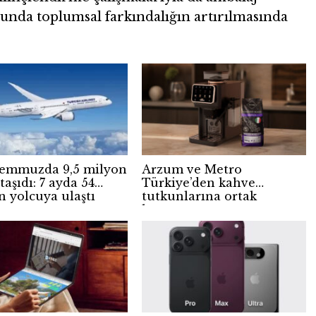
unda toplumsal farkındalığın artırılmasında
emmuzda 9,5 milyon
Arzum ve Metro
taşıdı: 7 ayda 54
Türkiye’den kahve
n yolcuya ulaştı
tutkunlarına ortak
kampanya