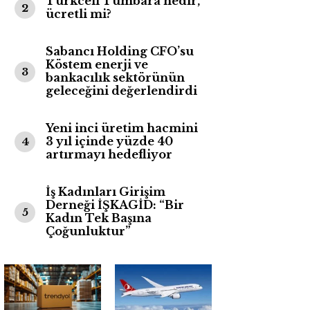
Turkcell Tumbara nedir,
2
ücretli mi?
Sabancı Holding CFO’su
Köstem enerji ve
3
bankacılık sektörünün
geleceğini değerlendirdi
Yeni inci üretim hacmini
3 yıl içinde yüzde 40
4
artırmayı hedefliyor
İş Kadınları Girişim
Derneği İŞKAGİD: “Bir
5
Kadın Tek Başına
Çoğunluktur”