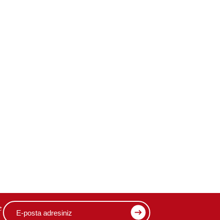
değerini
katlanabilir
koruyor
dizüstü:
MateBook Fold
2026 tanıtıldı
e