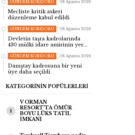
GÜNDEM KORİDORU
08 Ağustos 2026
Mecliste kritik askeri
düzenleme kabul edildi
GÜNDEM KORİDORU
08 Ağustos 2026
Devletin taşra kadrolarında
430 mülki idare amirinin yeri
değişti!
GÜNDEM KORİDORU
08 Ağustos 2026
Danıştay kadrosuna bir yeni
üye daha seçildi
KATEGORİNİN POPÜLERLERİ
V ORMAN
RESORT’TA ÖMÜR
1
BOYU LÜKS TATİL
İMKANI