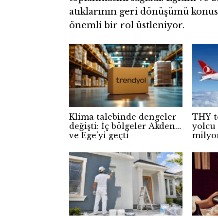
atıklarının geri dönüşümü konus
önemli bir rol üstleniyor.
Klima talebinde dengeler
THY t
değişti: İç bölgeler Akdeniz
yolcu 
ve Ege’yi geçti
milyo