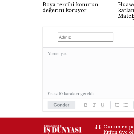
Boya tercihi konutun
Huawe
değerini koruyor
katlan
MateB
tanıtı
En az 10 karakter gerekli
Gönder
Günün en pop
lütfen üye o