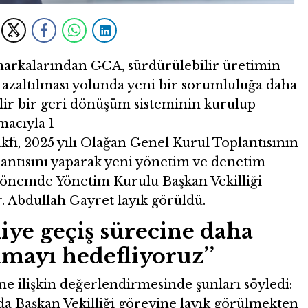
rkalarından GCA, sürdürülebilir üretimin
 azaltılması yolunda yeni bir sorumluluğa daha
ilir bir geri dönüşüm sisteminin kurulup
macıyla 1
fı, 2025 yılı Olağan Genel Kurul Toplantısının
lantısını yaparak yeni yönetim ve denetim
 dönemde Yönetim Kurulu Başkan Vekilliği
Abdullah Gayret layık görüldü.
ye geçiş sürecine daha
nmayı hedefliyoruz’’
ne ilişkin değerlendirmesinde şunları söyledi:
 Başkan Vekilliği görevine layık görülmekten