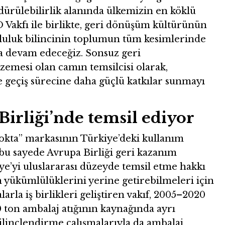
rülebilirlik alanında ülkemizin en köklü
 Vakfı ile birlikte, geri dönüşüm kültürünün
luluk bilincinin toplumun tüm kesimlerinde
aya devam edeceğiz. Sonsuz geri
zemesi olan camın temsilcisi olarak,
geçiş sürecine daha güçlü katkılar sunmayı
Birliği’nde temsil ediyor
 Nokta” markasının Türkiye’deki kullanım
bu sayede Avrupa Birliği geri kazanım
iye’yi uluslararası düzeyde temsil etme hakkı
 yükümlülüklerini yerine getirebilmeleri için
larla iş birlikleri geliştiren vakıf, 2005–2020
0 ton ambalaj atığının kaynağında ayrı
bilinçlendirme çalışmalarıyla da ambalaj