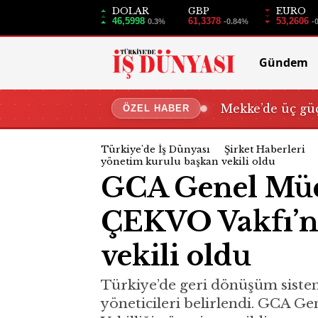
DOLAR
GBP
EURO
46,5998
61,3378
53,2606
0.3%
-0.84%
-
Gündem
Mekke’de üç güç
ÖZEL HABER
Türkiye'de İş Dünyası
Şirket Haberleri
yönetim kurulu başkan vekili oldu
GCA Genel Müdü
ÇEKVO Vakfı’n
vekili oldu
Türkiye’de geri dönüşüm siste
yöneticileri belirlendi. GCA 