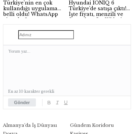
Türkiye’nin en çok
Hyundai IONIQ 6
kullandığı uygulama
Türkiye’de satışa çıktı!
belli oldu! WhatsApp
İşte fiyatı, menzili ve
zirvede, Instagram
öne çıkan özellikleri
geride kaldı
En az 10 karakter gerekli
Gönder
Almanya’da İş Dünyası
Gündem Koridoru
Dosya
Kariyer