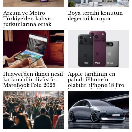
Arzum ve Metro
Boya tercihi konutun
Türkiye’den kahve
değerini koruyor
tutkunlarına ortak
kampanya
Huawei’den ikinci nesil
Apple tarihinin en
katlanabilir dizüstü:
pahalı iPhone’u
MateBook Fold 2026
olabilir! iPhone 18 Pro
tanıtıldı
için zam beklentisi
güçleniyor