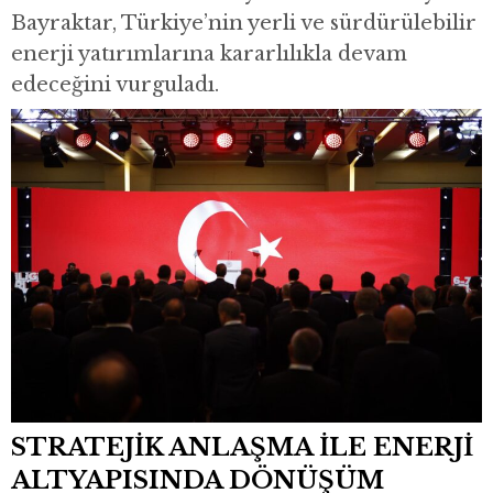
Bayraktar, Türkiye’nin yerli ve sürdürülebilir
enerji yatırımlarına kararlılıkla devam
edeceğini vurguladı.
STRATEJİK ANLAŞMA İLE ENERJİ
ALTYAPISINDA DÖNÜŞÜM