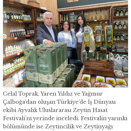
Celal Toprak, Yaren Yıldız ve Yağmur
Çalboğa’dan oluşan Türkiye’de İş Dünyası
ekibi Ayvalık Uluslararası Zeytin Hasat
Festivali’ni yerinde inceledi. Festivalin yarınki
bölümünde ise Zeytincilik ve Zeytinyağı