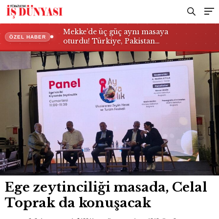
Mekke’de üç güç aynı masaya
ÖZEL HABER
oturdu! Türkiye, Pakistan…
Ege zeytinciliği masada, Celal
Toprak da konuşacak