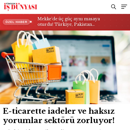
Mekke’de üç güç aynı masaya
ÖZEL HABER
oturdu! Türkiye, Pakistan…
E-ticarette iadeler ve haksız
yorumlar sektörü zorluyor!