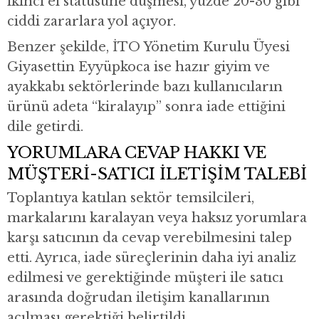
ikinci el statüsüne düşmesi, yüzde 20-30 gibi
ciddi zararlara yol açıyor.
Benzer şekilde, İTO Yönetim Kurulu Üyesi
Giyasettin Eyyüpkoca ise hazır giyim ve
ayakkabı sektörlerinde bazı kullanıcıların
ürünü adeta “kiralayıp” sonra iade ettiğini
dile getirdi.
YORUMLARA CEVAP HAKKI VE
MÜŞTERİ-SATICI İLETİŞİM TALEBİ
Toplantıya katılan sektör temsilcileri,
markalarını karalayan veya haksız yorumlara
karşı satıcının da cevap verebilmesini talep
etti. Ayrıca, iade süreçlerinin daha iyi analiz
edilmesi ve gerektiğinde müşteri ile satıcı
arasında doğrudan iletişim kanallarının
açılması gerektiği belirtildi.