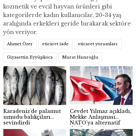
kozmetik ve evcil hayvan ürünleri gibi
kategorilerde kadın kullanıcılar, 20-34 yaş
aralığında erkekleri geride bırakarak sektöre
yön veriyor.
Ahmet Özer
eticaret iade
eticaret yorumları
Giyasettin Eyyüpkoca
Murat Hazıroğlu
Karadeniz’de palamut
Cevdet Yılmaz açıkladı,
umudu balıkçıları
Mekke Anlaşması
sevindirdi
NATO’ya alternatif
değil