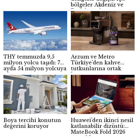
bölgeler Akdeniz ve
Ege’yi geçti
THY temmuzda 9,5
Arzum ve Metro
milyon yolcu taşıdı: 7
Türkiye’den kahve
ayda 54 milyon yolcuya
tutkunlarına ortak
ulaştı
kampanya
Boya tercihi konutun
Huawei’den ikinci nesil
değerini koruyor
katlanabilir dizüstü:
MateBook Fold 2026
tanıtıldı