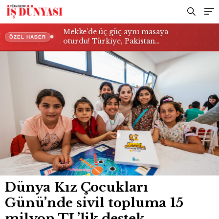
Mekke’de üç güç aynı masaya
ÖZEL HABER
oturdu! Türkiye, Pakistan…
Dünya Kız Çocukları
Günü’nde sivil topluma 15
milyon TL’lik destek