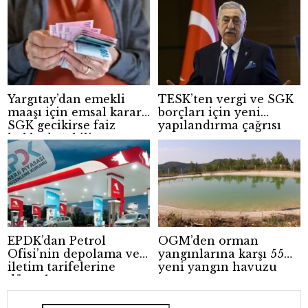
Yargıtay’dan emekli
TESK’ten vergi ve SGK
maaşı için emsal karar:
borçları için yeni
SGK gecikirse faiz
yapılandırma çağrısı
hakkı doğabilir
EPDK’dan Petrol
OGM’den orman
Ofisi’nin depolama ve
yangınlarına karşı 55
iletim tarifelerine
yeni yangın havuzu
düzenleme