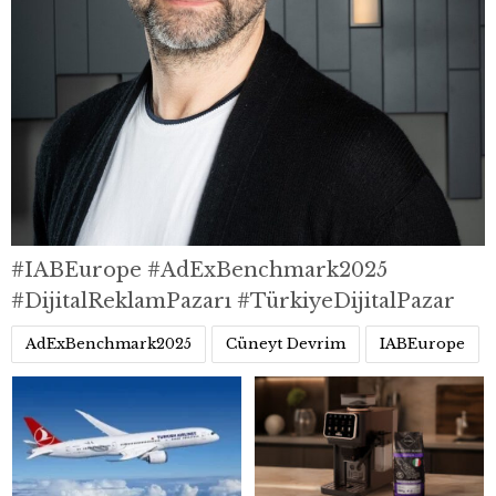
#IABEurope #AdExBenchmark2025
#DijitalReklamPazarı #TürkiyeDijitalPazar
AdExBenchmark2025
Cüneyt Devrim
IABEurope