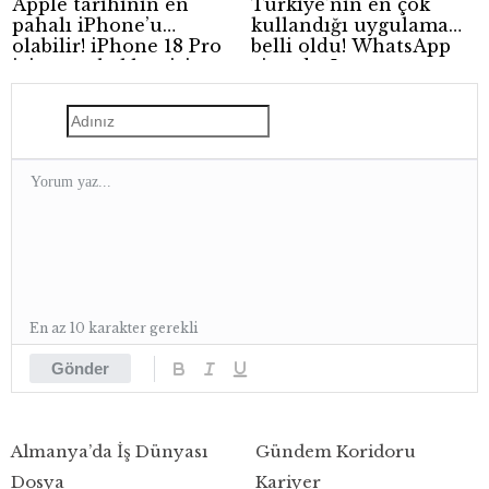
Apple tarihinin en
Türkiye’nin en çok
pahalı iPhone’u
kullandığı uygulama
olabilir! iPhone 18 Pro
belli oldu! WhatsApp
için zam beklentisi
zirvede, Instagram
güçleniyor
geride kaldı
En az 10 karakter gerekli
Gönder
Almanya’da İş Dünyası
Gündem Koridoru
Dosya
Kariyer