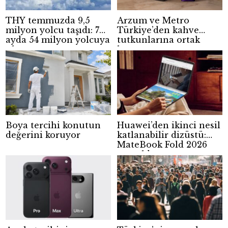
THY temmuzda 9,5
Arzum ve Metro
milyon yolcu taşıdı: 7
Türkiye’den kahve
ayda 54 milyon yolcuya
tutkunlarına ortak
ulaştı
kampanya
Boya tercihi konutun
Huawei’den ikinci nesil
değerini koruyor
katlanabilir dizüstü:
MateBook Fold 2026
tanıtıldı