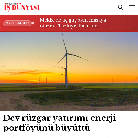
Mekke’de üç güç aynı masaya
ÖZEL HABER
oturdu! Türkiye, Pakistan…
Dev rüzgar yatırımı enerji
portföyünü büyüttü