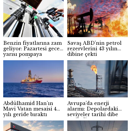
Benzin fiyatlarına zam
Savaş ABD’nin petrol
geliyor: Pazartesi gece
rezervlerini 43 yılın
yarısı pompaya
dibine çekti
yansıyacak
Abdülhamid Han’ın
Avrupa’da enerji
Mavi Vatan mesaisi 4
alarmı: Depolardaki
yılı geride bıraktı
seviyeler tarihi dibe
geriledi