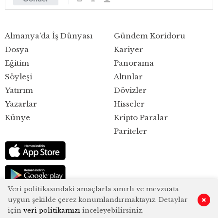
Almanya’da İş Dünyası
Gündem Koridoru
Dosya
Kariyer
Eğitim
Panorama
Söyleşi
Altınlar
Yatırım
Dövizler
Yazarlar
Hisseler
Künye
Kripto Paralar
Pariteler
Veri politikasındaki amaçlarla sınırlı ve mevzuata
uygun şekilde çerez konumlandırmaktayız. Detaylar
0
için
veri politikamızı
inceleyebilirsiniz.