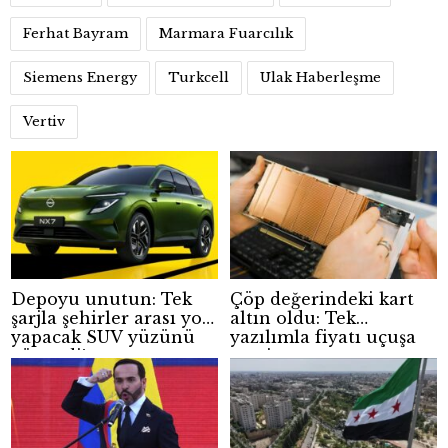
Ferhat Bayram
Marmara Fuarcılık
Siemens Energy
Turkcell
Ulak Haberleşme
Vertiv
Depoyu unutun: Tek
Çöp değerindeki kart
şarjla şehirler arası yol
altın oldu: Tek
yapacak SUV yüzünü
yazılımla fiyatı uçuşa
gösterdi!
geçti