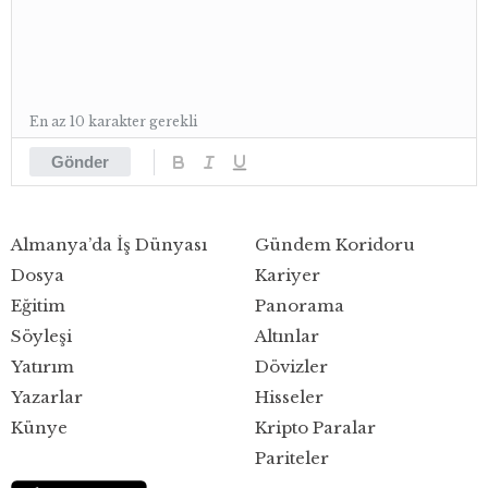
En az 10 karakter gerekli
Gönder
Almanya’da İş Dünyası
Gündem Koridoru
Dosya
Kariyer
Eğitim
Panorama
Söyleşi
Altınlar
Yatırım
Dövizler
Yazarlar
Hisseler
Künye
Kripto Paralar
Pariteler