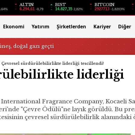
ALTIN
BIST
BITCOIN
6.294,61
14.827,35
2927713
0.64%
-0,79
2,82%
-1.8203%
Ekonomi
Yatırım
Şirketlerden
Kariyer
Diğer
üneş, doğal gazı geçti
Çevresel sürdürülebilirlikte liderliği tescillendi!
lebilirlikte liderliği
G International Fragrance Company, Kocaeli Sa
ri'nde "Çevre Ödülü"ne layık görüldü. Bu prest
esisinin çevresel sürdürülebilirlik alanındak