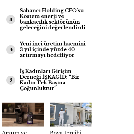
Sabancı Holding CFO’su
Köstem enerji ve
3
bankacılık sektörünün
geleceğini değerlendirdi
Yeni inci üretim hacmini
3 yıl içinde yüzde 40
4
artırmayı hedefliyor
İş Kadınları Girişim
Derneği İŞKAGİD: “Bir
5
Kadın Tek Başına
Çoğunluktur”
Arzum ve
Boya tercihi