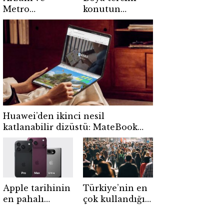
Metro
konutun
Türkiye’den
değerini
kahve
koruyor
tutkunlarına
ortak
kampanya
Huawei’den ikinci nesil
katlanabilir dizüstü: MateBook
Fold 2026 tanıtıldı
Apple tarihinin
Türkiye’nin en
en pahalı
çok kullandığı
iPhone’u
uygulama belli
olabilir! iPhone
oldu! WhatsApp