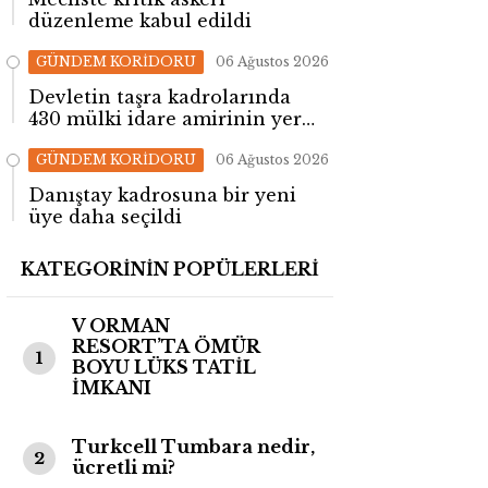
düzenleme kabul edildi
GÜNDEM KORİDORU
06 Ağustos 2026
Devletin taşra kadrolarında
430 mülki idare amirinin yeri
değişti!
GÜNDEM KORİDORU
06 Ağustos 2026
Danıştay kadrosuna bir yeni
üye daha seçildi
KATEGORİNİN POPÜLERLERİ
V ORMAN
RESORT’TA ÖMÜR
1
BOYU LÜKS TATİL
İMKANI
Turkcell Tumbara nedir,
2
ücretli mi?