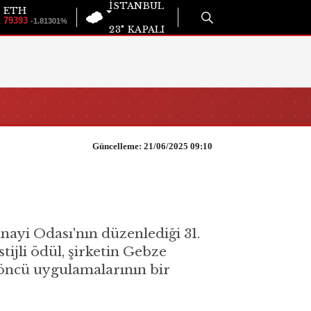
İSTANBUL
ETH
79393
-1.81301%
23°
KAPALI
Güncelleme: 21/06/2025 09:10
nayi Odası'nın düzenlediği 31.
ijli ödül, şirketin Gebze
i öncü uygulamalarının bir