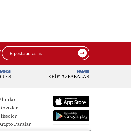
e
ONOMİ
CANLI
ELER
KRIPTO PARALAR
Altınlar
Dövizler
Hisseler
Kripto Paralar