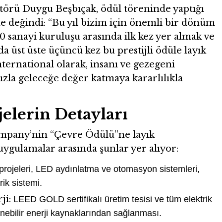
ktörü Duygu Beşbıçak, ödül töreninde yaptığı
değindi: “Bu yıl bizim için önemli bir dönüm
0 sanayi kuruluşu arasında ilk kez yer almak ve
da üst üste üçüncü kez bu prestijli ödüle layık
ernational olarak, insanı ve gezegeni
zla geleceğe değer katmaya kararlılıkla
elerin Detayları
mpany’nin “Çevre Ödülü”ne layık
uygulamalar arasında şunlar yer alıyor:
 projeleri, LED aydınlatma ve otomasyon sistemleri,
ik sistemi.
ji:
LEED GOLD sertifikalı üretim tesisi ve tüm elektrik
lenebilir enerji kaynaklarından sağlanması.