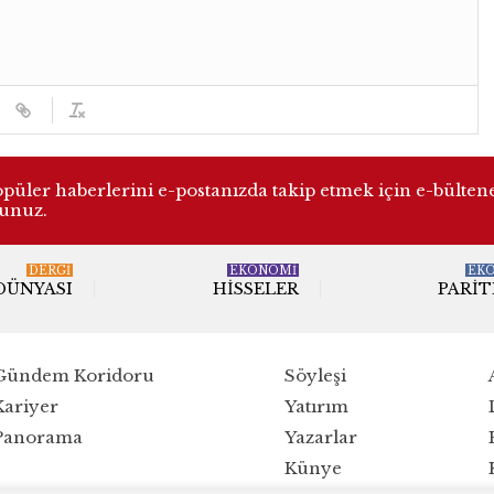
üler haberlerini e-postanızda takip etmek için e-bülten
lunuz.
DERGI
EKONOMİ
EK
 DÜNYASI
HISSELER
PARIT
Gündem Koridoru
Söyleşi
Kariyer
Yatırım
Panorama
Yazarlar
Künye