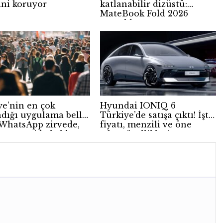
ini koruyor
katlanabilir dizüstü:
MateBook Fold 2026
tanıtıldı
ye’nin en çok
Hyundai IONIQ 6
ndığı uygulama belli
Türkiye’de satışa çıktı! İşte
 WhatsApp zirvede,
fiyatı, menzili ve öne
gram geride kaldı
çıkan özellikleri