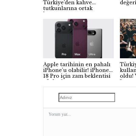
Türkiye’den kahve
değer
tutkunlarına ortak
kampanya
Apple tarihinin en pahalı
Türki
iPhone’u olabilir! iPhone
kulla
18 Pro için zam beklentisi
oldu!
güçleniyor
Insta