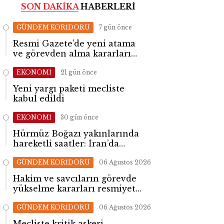
SON DAKİKA
HABERLERİ
GÜNDEM KORİDORU
7 gün önce
Resmi Gazete’de yeni atama
ve görevden alma kararları
yayımlandı
EKONOMİ
21 gün önce
Yeni yargı paketi mecliste
kabul edildi
EKONOMİ
30 gün önce
Hürmüz Boğazı yakınlarında
hareketli saatler: İran’da
patlama sesleri yükseldi
GÜNDEM KORİDORU
06 Ağustos 2026
Hakim ve savcıların görevde
yükselme kararları resmiyet
kazandı
GÜNDEM KORİDORU
06 Ağustos 2026
Mecliste kritik askeri