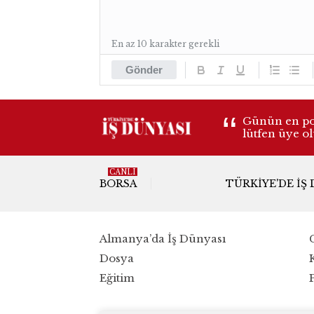
En az 10 karakter gerekli
Gönder
Günün en pop
lütfen üye o
CANLI
BORSA
TÜRKIYE'DE İŞ
Almanya’da İş Dünyası
Dosya
Eğitim