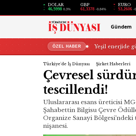
DOLAR
GBP
EURO
46,5998
61,3378
53,2606
0.3%
-0.84%
-
Gündem
Yeşil enerjide g
ÖZEL HABER
Türkiye'de İş Dünyası
Şirket Haberleri
Çevresel sürdürü
tescillendi!
Uluslararası esans üreticisi M
Şahabettin Bilgisu Çevre Ödülle
Organize Sanayi Bölgesi'ndeki t
nişanesi.