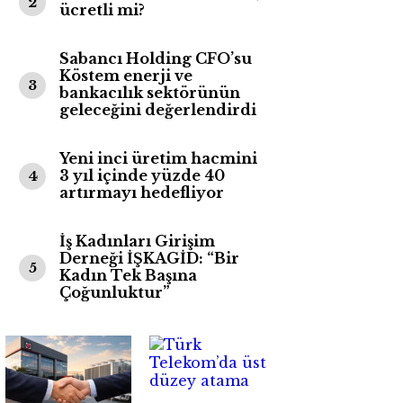
2
ücretli mi?
Sabancı Holding CFO’su
Köstem enerji ve
3
bankacılık sektörünün
geleceğini değerlendirdi
Yeni inci üretim hacmini
3 yıl içinde yüzde 40
4
artırmayı hedefliyor
İş Kadınları Girişim
Derneği İŞKAGİD: “Bir
5
Kadın Tek Başına
Çoğunluktur”