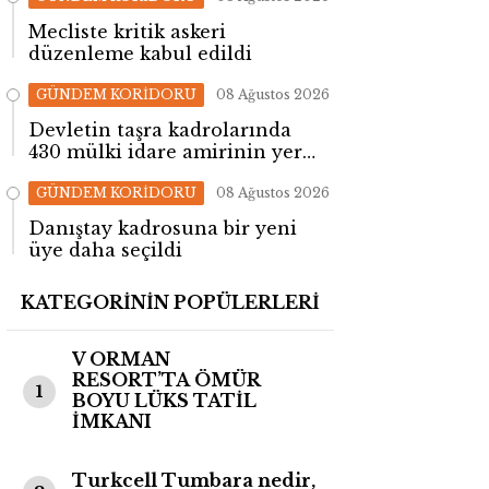
Mecliste kritik askeri
düzenleme kabul edildi
GÜNDEM KORİDORU
08 Ağustos 2026
Devletin taşra kadrolarında
430 mülki idare amirinin yeri
değişti!
GÜNDEM KORİDORU
08 Ağustos 2026
Danıştay kadrosuna bir yeni
üye daha seçildi
KATEGORİNİN POPÜLERLERİ
V ORMAN
RESORT’TA ÖMÜR
1
BOYU LÜKS TATİL
İMKANI
Turkcell Tumbara nedir,