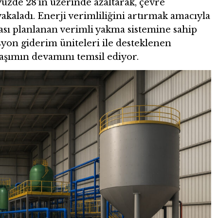
 yüzde 28’in üzerinde azaltarak, çevre
kaladı. Enerji verimliliğini artırmak amacıyla
ası planlanan verimli yakma sistemine sahip
syon giderim üniteleri ile desteklenen
aşımın devamını temsil ediyor.