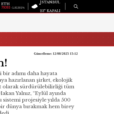
İSTANBUL
ETH
79393
-1.81301%
23°
KAPALI
Güncelleme: 12/08/2025 15:12
m!
ni bir adımı daha hayata
ya hazırlanan şirket, ekolojik
t olarak sürdürülebilirliği tüm
Hakan Yalnız, “Eylül ayında
 sistemi projesiyle yılda 500
r bir dünya bırakmak hem birey
edi.