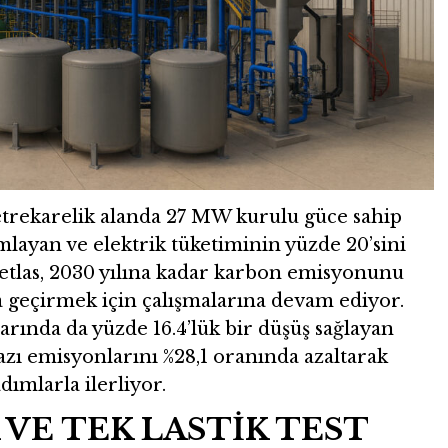
etrekarelik alanda 27 MW kurulu güce sahip
layan ve elektrik tüketiminin yüzde 20’sini
etlas, 2030 yılına kadar karbon emisyonunu
a geçirmek için çalışmalarına devam ediyor.
arında da yüzde 16.4’lük bir düşüş sağlayan
 gazı emisyonlarını %28,1 oranında azaltarak
ımlarla ilerliyor.
 VE TEK LASTİK TEST