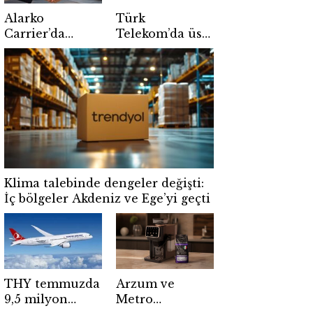
Alarko
Türk
Carrier’da
Telekom’da üst
ortaklık yapısı
düzey atama
değişiyor
Klima talebinde dengeler değişti:
İç bölgeler Akdeniz ve Ege’yi geçti
THY temmuzda
Arzum ve
9,5 milyon
Metro