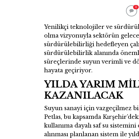
0
Yenilikçi teknolojiler ve sürdür
olma vizyonuyla sektörün gelece
sürdürülebilirliği hedefleyen ça
sürdürülebilirlik alanında öneml
süreçlerinde suyun verimli ve dö
hayata geçiriyor.
YILDA YARIM Mİ
KAZANILACAK
Suyun sanayi için vazgeçilmez b
Petlas, bu kapsamda Kırşehir’deki
kullanıma dayalı saf su sistemini
alınması planlanan sistem ile yıl