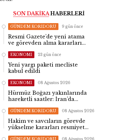
SON DAKİKA
HABERLERİ
GÜNDEM KORİDORU
9 gün önce
Resmi Gazete’de yeni atama
ve görevden alma kararları
yayımlandı
EKONOMİ
23 gün önce
Yeni yargı paketi mecliste
kabul edildi
EKONOMİ
08 Ağustos 2026
Hürmüz Boğazı yakınlarında
hareketli saatler: İran’da
patlama sesleri yükseldi
GÜNDEM KORİDORU
08 Ağustos 2026
Hakim ve savcıların görevde
yükselme kararları resmiyet
kazandı
GÜNDEM KORİDORU
08 Ağustos 2026