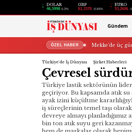
DOLAR
GBP
EURO
46,5998
61,3378
53,2606
0.3%
-0.84%
-
Gündem
Mekke’de üç güç
ÖZEL HABER
Türkiye'de İş Dünyası
Şirket Haberleri
Çevresel sürdür
Türkiye lastik sektörünün lider
geçiriyor. Bu kapsamda atık su 
ayak izini küçültme kararlılığı
iş süreçlerinin temel taşı olar
devreye almayı planladığımız at
bin ton atık suyu geri kazanma
hem de markalar olarak hepimiz