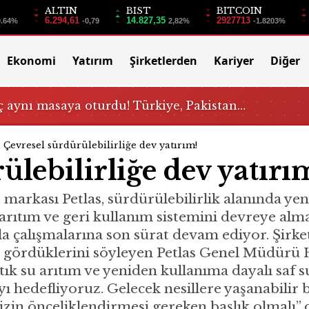
ALTIN
BIST
BITCOIN
6.294,61
14.827,35
2927713
0.64%
-0,79
2,82%
-1.8203%
Ekonomi
Yatırım
Şirketlerden
Kariyer
Diğer
 aynı masaya oturdu! Türkiye, Pakistan…
Çevresel sürdürülebilirliğe dev yatırım!
ülebilirliğe dev yatırı
 markası Petlas, sürdürülebilirlik alanında ye
arıtım ve geri kullanım sistemini devreye alma
yla çalışmalarına son sürat devam ediyor. Şirke
ak gördüklerini söyleyen Petlas Genel Müdürü 
ık su arıtım ve yeniden kullanıma dayalı saf su
yı hedefliyoruz. Gelecek nesillere yaşanabili
in önceliklendirmesi gereken başlık olmalı” d