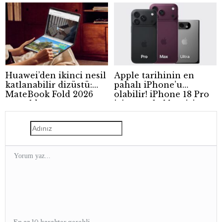
kampanya
Huawei’den ikinci nesil
Apple tarihinin en
katlanabilir dizüstü:
pahalı iPhone’u
MateBook Fold 2026
olabilir! iPhone 18 Pro
tanıtıldı
için zam beklentisi
güçleniyor