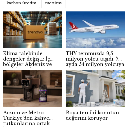
karbon üretim
metsims
Klima talebinde
THY temmuzda 9,5
dengeler değişti: İç
milyon yolcu taşıdı: 7
bölgeler Akdeniz ve
ayda 54 milyon yolcuya
Ege’yi geçti
ulaştı
Arzum ve Metro
Boya tercihi konutun
Türkiye’den kahve
değerini koruyor
tutkunlarına ortak