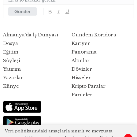
En az 10 karakter gerekli
Gönder
Almanya’da İş Dünyası
Gündem Koridoru
Dosya
Kariyer
Eğitim
Panorama
Söyleşi
Altınlar
Yatırım
Dövizler
Yazarlar
Hisseler
Künye
Kripto Paralar
Pariteler
Veri politikasındaki amaçlarla sınırlı ve mevzuata