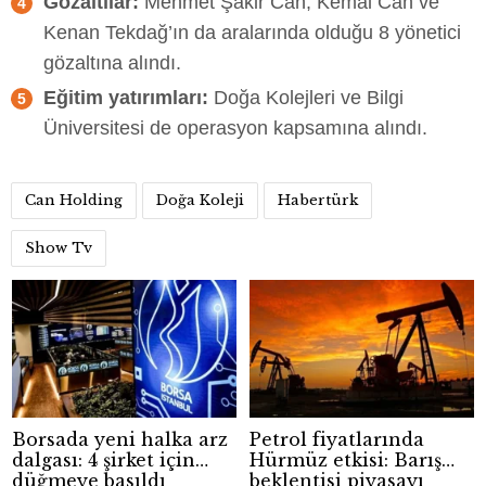
Gözaltılar:
Mehmet Şakir Can, Kemal Can ve
Kenan Tekdağ’ın da aralarında olduğu 8 yönetici
gözaltına alındı.
Eğitim yatırımları:
Doğa Kolejleri ve Bilgi
Üniversitesi de operasyon kapsamına alındı.
Can Holding
Doğa Koleji
Habertürk
Show Tv
Borsada yeni halka arz
Petrol fiyatlarında
dalgası: 4 şirket için
Hürmüz etkisi: Barış
düğmeye basıldı
beklentisi piyasayı