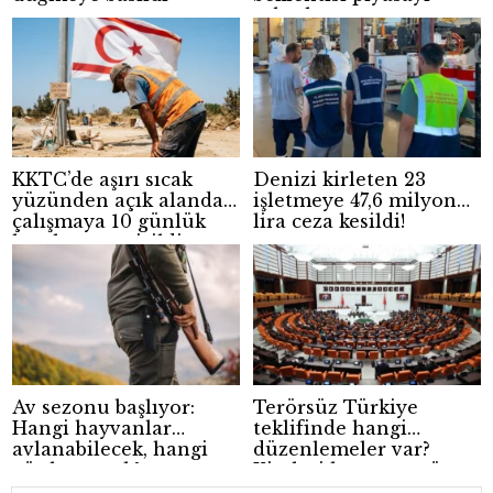
rahatlattı
KKTC’de aşırı sıcak
Denizi kirleten 23
yüzünden açık alanda
işletmeye 47,6 milyon
çalışmaya 10 günlük
lira ceza kesildi!
kısıtlama getirildi
Av sezonu başlıyor:
Terörsüz Türkiye
Hangi hayvanlar
teklifinde hangi
avlanabilecek, hangi
düzenlemeler var?
günler yasak?
Kimleri kapsıyor, süreç
nasıl işleyecek?