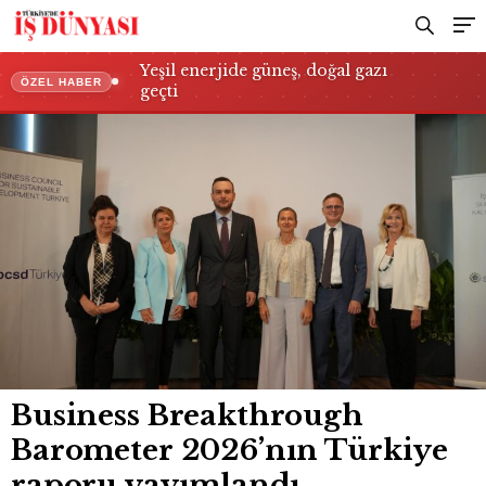
Yeşil enerjide güneş, doğal gazı
ÖZEL HABER
geçti
Business Breakthrough
Barometer 2026’nın Türkiye
raporu yayımlandı