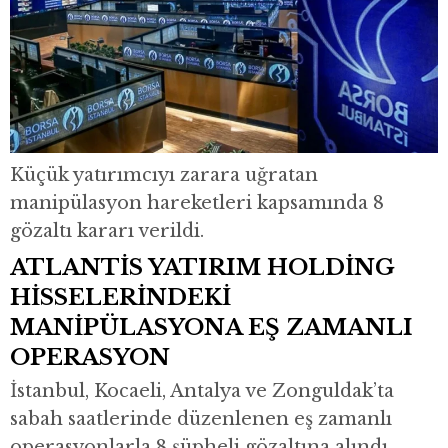
Küçük yatırımcıyı zarara uğratan
manipülasyon hareketleri kapsamında 8
gözaltı kararı verildi.
ATLANTİS YATIRIM HOLDİNG
HİSSELERİNDEKİ
MANİPÜLASYONA EŞ ZAMANLI
OPERASYON
İstanbul, Kocaeli, Antalya ve Zonguldak’ta
sabah saatlerinde düzenlenen eş zamanlı
operasyonlarla 8 şüpheli gözaltına alındı.