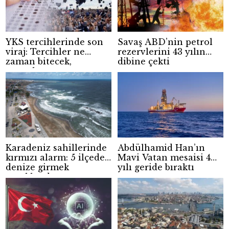
YKS tercihlerinde son
Savaş ABD’nin petrol
viraj: Tercihler ne
rezervlerini 43 yılın
zaman bitecek,
dibine çekti
sonuçlar ne zaman
açıklanacak?
Karadeniz sahillerinde
Abdülhamid Han’ın
kırmızı alarm: 5 ilçede
Mavi Vatan mesaisi 4
denize girmek
yılı geride bıraktı
yasaklandı